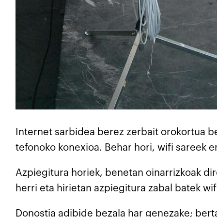
I
nternet sarbidea berez zerbait orokortua be
tefonoko konexioa. Behar hori, wifi sareek
Azpiegitura horiek, benetan oinarrizkoak di
herri eta hirietan azpiegitura zabal batek w
Donostia adibide bezala har genezake; bertan