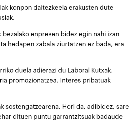
galak konpon daitezkeela erakusten dute
usiak.
 bezalako enpresen bidez egin nahi izan
eta hedapen zabala ziurtatzen ez bada, era
rriko duela adierazi du Laboral Kutxak.
ria promozionatzea. Interes pribatuak
k sostengatzearena. Hori da, adibidez, sare
ehar dituen puntu garrantzitsuak badaude