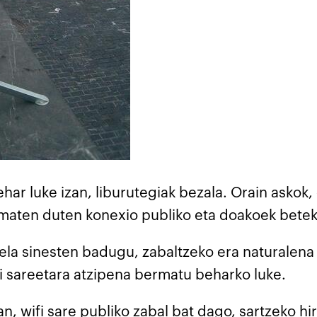
har luke izan, liburutegiak bezala. Orain askok,
 ematen duten konexio publiko eta doakoek bete
rela sinesten badugu, zabaltzeko era naturalena
ifi sareetara atzipena bermatu beharko luke.
, wifi sare publiko zabal bat dago, sartzeko hir