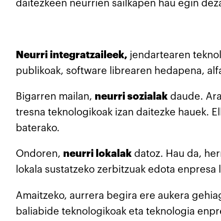
daitezkeen neurrien sailkapen hau egin dezak
Neurri integratzaileek,
jendartearen teknol
publikoak, software librearen hedapena, alf
Bigarren mailan,
neurri sozialak
daude. Araz
tresna teknologikoak izan daitezke hauek. E
baterako.
Ondoren,
neurri lokalak
datoz. Hau da, her
lokala sustatzeko zerbitzuak edota enpresa 
Amaitzeko, aurrera begira ere aukera gehia
baliabide teknologikoak eta teknologia enpr