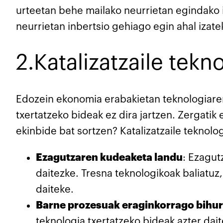
urteetan behe mailako neurrietan egindako i
neurrietan inbertsio gehiago egin ahal izate
2.Katalizatzaile tekn
Edozein ekonomia erabakietan teknologiaren
txertatzeko bideak ez dira jartzen. Zergati
ekinbide bat sortzen? Katalizatzaile teknol
Ezagutzaren kudeaketa landu
: Ezagut
daitezke. Tresna teknologikoak baliatuz
daiteke.
Barne prozesuak eraginkorrago bihur
teknologia txertatzeko bideak azter dait