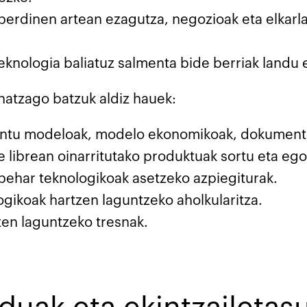
berdinen artean ezagutza, negozioak eta elkarl
Teknologia baliatuz salmenta bide berriak landu
ehatzago batzuk aldiz hauek:
ntu modeloak, modelo ekonomikoak, dokumentaz
e librean oinarritutako produktuak sortu eta ego
behar teknologikoak asetzeko azpiegiturak.
ogikoak hartzen laguntzeko aholkularitza.
zen laguntzeko tresnak.