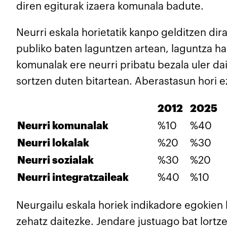
diren egiturak izaera komunala badute.
Neurri eskala horietatik kanpo gelditzen dir
publiko baten laguntzen artean, laguntza ha
komunalak ere neurri pribatu bezala uler d
sortzen duten bitartean. Aberastasun hori e
2012
2025
Neurri komunalak
%10
%40
Neurri lokalak
%20
%30
Neurri sozialak
%30
%20
Neurri integratzaileak
%40
%10
Neurgailu eskala horiek indikadore egokien 
zehatz daitezke. Jendare justuago bat lortz