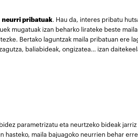
a
neurri pribatuak
. Hau da, interes pribatu hut
uek mugatuak izan beharko lirateke beste mailak
aitezke. Bertako laguntzak maila pribatuan ere
zagutza, baliabideak, ongizatea… izan daitekeel
bidez parametrizatu eta neurtzeko bideak jarriz
en hasteko, maila bajuagoko neurrien behar erre