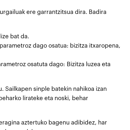
rgailuak ere garrantzitsua dira. Badira
ize bat da.
u parametroz dago osatua: bizitza itxaropena,
rametroz osatuta dago: Bizitza luzea eta
. Sailkapen sinple batekin nahikoa izan
beharko lirateke eta noski, behar
eragina aztertuko bagenu adibidez, har