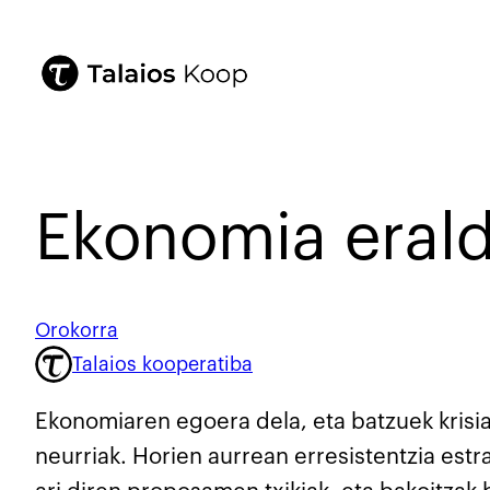
Ekonomia erald
Orokorra
Talaios kooperatiba
Ekonomiaren egoera dela, eta batzuek krisiar
neurriak. Horien aurrean erresistentzia est