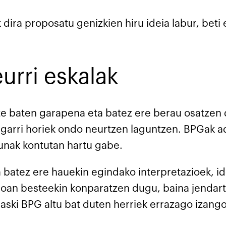
 dira proposatu genizkien hiru ideia labur, beti 
urri eskalak
rte baten garapena eta batez ere berau osatzen
ugarri horiek ondo neurtzen laguntzen. BPGak 
sunak kontutan hartu gabe.
a batez ere hauekin egindako interpretazioek, 
oan besteekin konparatzen dugu, baina jendart
aski BPG altu bat duten herriek errazago izango