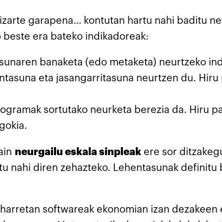
izarte garapena… kontutan hartu nahi baditu neu
 beste era bateko indikadoreak:
tasunaren banaketa (edo metaketa) neurtzeko ind
riontasuna eta jasangarritasuna neurtzen du. Hir
gramak sortutako neurketa berezia da. Hiru pa
gokia.
gain
neurgailu eskala sinpleak
ere sor ditzakegu
tu nahi diren zehazteko. Lehentasunak definitu 
eharretan softwareak ekonomian izan dezakeen 