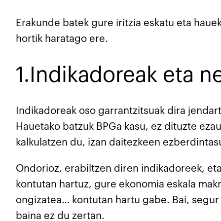
Erakunde batek gure iritzia eskatu eta hauek
hortik haratago ere.
1.Indikadoreak eta ne
Indikadoreak oso garrantzitsuak dira jenda
Hauetako batzuk BPGa kasu, ez dituzte eza
kalkulatzen du, izan daitezkeen ezberdinta
Ondorioz, erabiltzen diren indikadoreek, et
kontutan hartuz, gure ekonomia eskala makr
ongizatea… kontutan hartu gabe. Bai, segur 
baina ez du zertan.