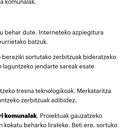
eta komunalak.
tu behar dute. Interneteko azpiegitura
eurrietako batzuk.
bereziki sortutako zerbitzuak bideratzeko
n laguntzeko jendarte sareak esate
tzeko tresna teknologikoak. Merkataritza
untzeko zerbitzuak adibidez.
ri komunalak
. Proiektuak gauzatzeko
kokatu beharko lirateke. Beti ere, sortuko