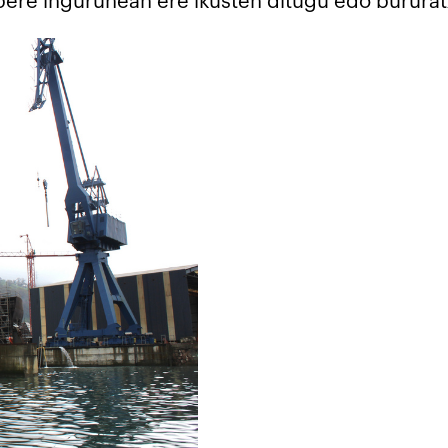
 bere ingurunean ere ikusten ditugu edo bururat