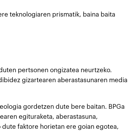
ere teknologiaren prismatik, baina baita
 duten pertsonen ongizatea neurtzeko.
adibidez gizartearen aberastasunaren media
ideologia gordetzen dute bere baitan. BPGa
earen egituraketa, aberastasuna,
 dute faktore horietan ere goian egotea,