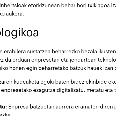
nbertsioak etorkizunean behar hori txikiagoa iza
ko aukera.
ologikoa
 erabilera sustatzea beharrezko bezala ikusten 
k ez da orduan enpresetan eta jendartean teknol
ogiko honen egin beharretako batzuk hauek izan 
zaren kudeaketa egoki baten bidez ekinbide e
, enpresetako ezagutza digitalizatu, metatu eta 
tu
: Enpresa batzuetan aurrera eramaten diren
ezke.