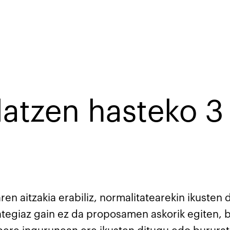
atzen hasteko 3 
en aitzakia erabiliz, normalitatearekin ikusten
rategiaz gain ez da proposamen askorik egiten,