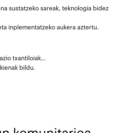
ana sustatzeko sareak, teknologia bidez
 eta inplementatzeko aukera aztertu.
io txantiloiak…
kienak bildu.