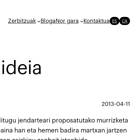
Zerbitzuak
Bloga
Nor gara
Kontaktua
ES
CA
ideia
2013-04-11
 ditugu jendarteari proposatutako murrizketa
 baina han eta hemen badira martxan jartzen