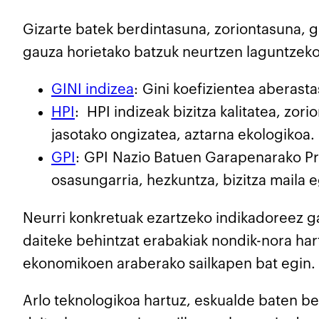
Gizarte batek berdintasuna, zoriontasuna, g
gauza horietako batzuk neurtzen laguntzeko
GINI indizea
: Gini koefizientea aberas
HPI
: HPI indizeak bizitza kalitatea, zo
jasotako ongizatea, aztarna ekologikoa.
GPI
: GPI Nazio Batuen Garapenarako Pro
osasungarria, hezkuntza, bizitza maila e
Neurri konkretuak ezartzeko indikadoreez 
daiteke behintzat erabakiak nondik-nora har
ekonomikoen araberako sailkapen bat egin.
Arlo teknologikoa hartuz, eskualde baten b