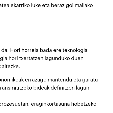
tea ekarriko luke eta beraz goi mailako
da. Hori horrela bada ere teknologia
ogia hori txertatzen lagunduko duen
daitezke.
konomikoak errazago mantendu eta garatu
transmititzeko bideak definitzen lagun
 prozesuetan, eraginkortasuna hobetzeko