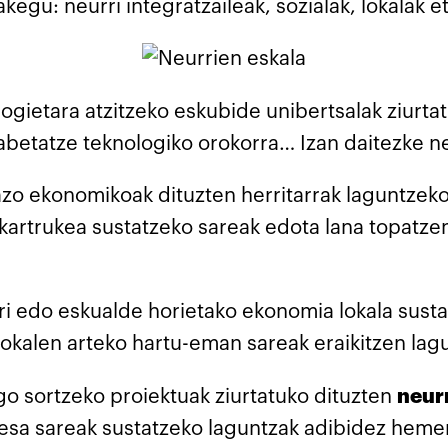
egu: neurri integratzaileak, sozialak, lokalak 
ogietara atzitzeko eskubide unibertsalak ziurta
abetatze teknologiko orokorra… Izan daitezke n
o ekonomikoak dituzten herritarrak laguntzeko 
lkartrukea sustatzeko sareak edota lana topatze
ri edo eskualde horietako ekonomia lokala susta
lokalen arteko hartu-eman sareak eraikitzen lag
go sortzeko proiektuak ziurtatuko dituzten
neur
esa sareak sustatzeko laguntzak adibidez hemen 