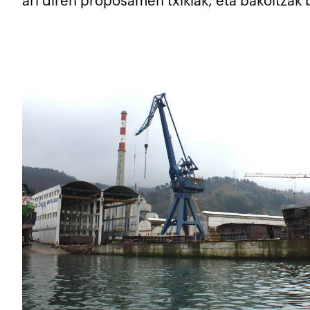
ari diren proposamen txikiak, eta bakoitzak