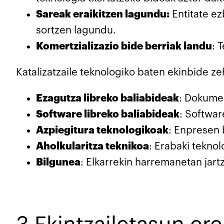
Sareak eraikitzen lagundu:
Entitate ez
sortzen lagundu.
Komertzializazio bide berriak landu
: 
Katalizatzaile teknologiko baten ekinbide z
Ezagutza libreko baliabideak
: Dokume
Software libreko baliabideak
: Softwar
Azpiegitura teknologikoak
: Enpresen 
Aholkularitza teknikoa
: Erabaki teknol
Bilgunea
: Elkarrekin harremanetan jart