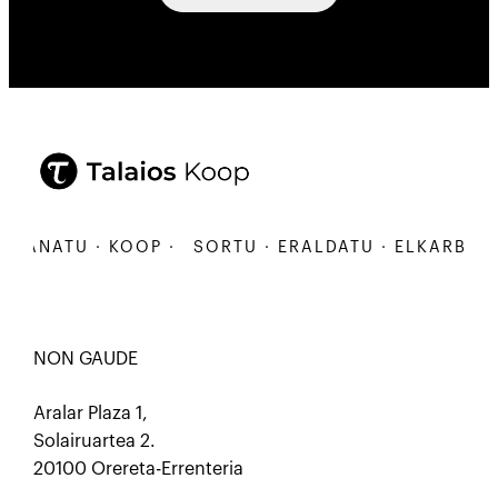
BANATU · KOOP ·
SORTU · ERALDATU · ELKARBANATU
NON GAUDE
Aralar Plaza 1,
Solairuartea 2.
20100 Orereta-Errenteria