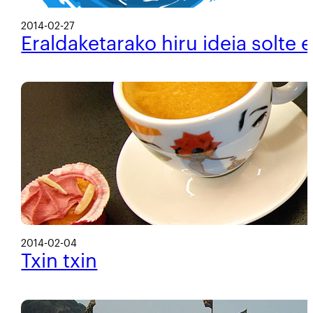
2014-02-27
Eraldaketarako hiru ideia solte
2014-02-04
Txin txin