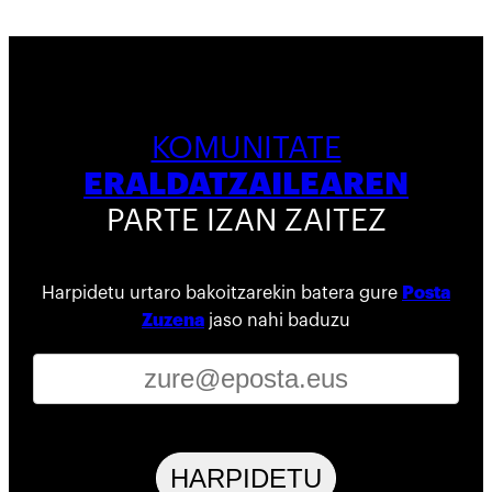
KOMUNITATE
ERALDATZAILEAREN
PARTE IZAN ZAITEZ
Harpidetu urtaro bakoitzarekin batera gure
Posta
Zuzena
jaso nahi baduzu
HARPIDETU