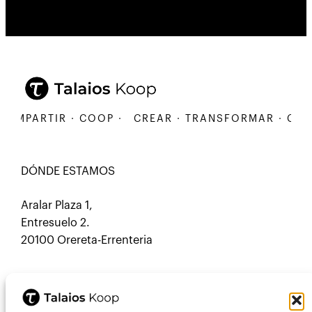
MPARTIR · COOP ·
CREAR · TRANSFORMAR · COMPA
DÓNDE ESTAMOS
Aralar Plaza 1,
Entresuelo 2.
20100 Orereta-Errenteria