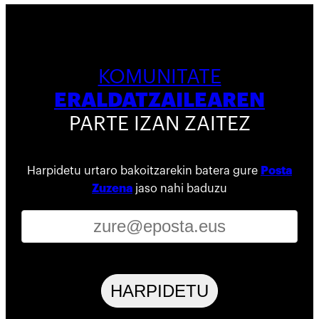
KOMUNITATE
ERALDATZAILEAREN
PARTE IZAN ZAITEZ
Harpidetu urtaro bakoitzarekin batera gure
Posta
Zuzena
jaso nahi baduzu
HARPIDETU