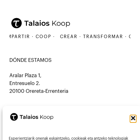
MPARTIR · COOP ·
CREAR · TRANSFORMAR · COMPA
DÓNDE ESTAMOS
Aralar Plaza 1,
Entresuelo 2.
20100 Orereta-Errenteria
CONTACTO
Esperientziarik onenak eskaintzeko, cookieak eta antzeko teknologiak