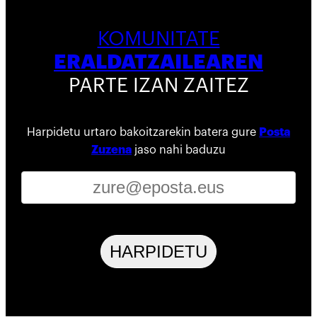
KOMUNITATE
ERALDATZAILEAREN
PARTE IZAN ZAITEZ
Harpidetu urtaro bakoitzarekin batera gure
Posta
Zuzena
jaso nahi baduzu
HARPIDETU