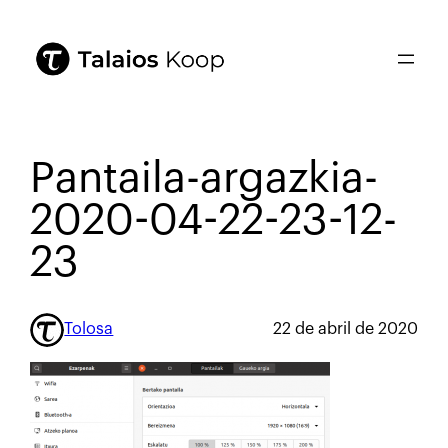
Pantaila-argazkia-
2020-04-22-23-12-
23
Tolosa
22 de abril de 2020