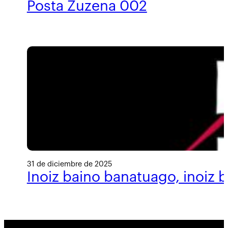
Posta Zuzena 002
31 de diciembre de 2025
Inoiz baino banatuago, inoiz 