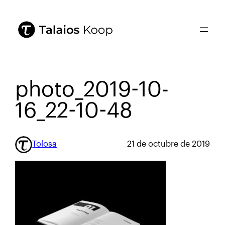
photo_2019-10-
16_22-10-48
Tolosa
21 de octubre de 2019