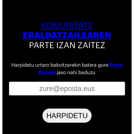
KOMUNITATE
ERALDATZAILEAREN
PARTE IZAN ZAITEZ
Harpidetu urtaro bakoitzarekin batera gure
Posta
Zuzena
jaso nahi baduzu
HARPIDETU