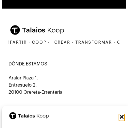
MPARTIR · COOP ·
CREAR · TRANSFORMAR · COMPA
DÓNDE ESTAMOS
Aralar Plaza 1,
Entresuelo 2.
20100 Orereta-Errenteria
CONTACTO