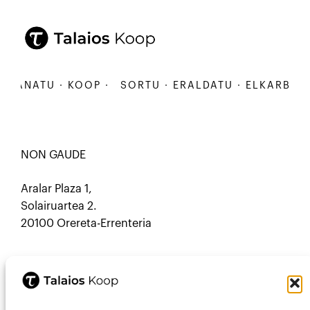
BANATU · KOOP ·
SORTU · ERALDATU · ELKARBANATU
NON GAUDE
Aralar Plaza 1,
Solairuartea 2.
20100 Orereta-Errenteria
HARREMANETARAKO