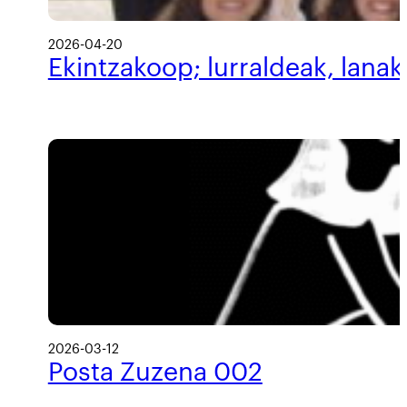
2026-04-20
Ekintzakoop; lurraldeak, lanak
2026-03-12
Posta Zuzena 002