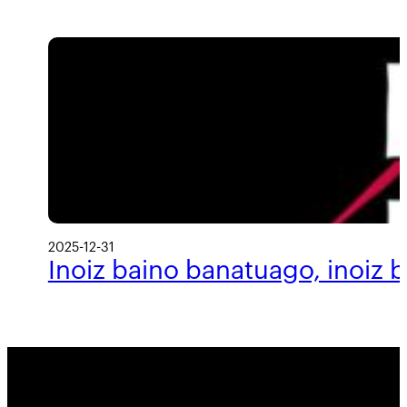
2025-12-31
Inoiz baino banatuago, inoiz 