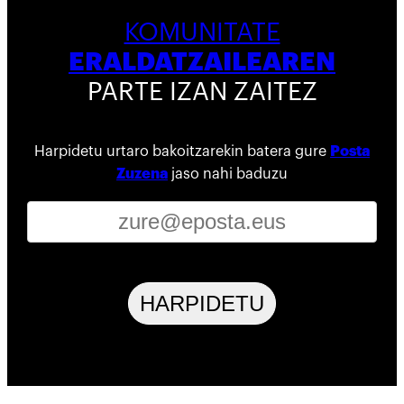
KOMUNITATE
ERALDATZAILEAREN
PARTE IZAN ZAITEZ
Harpidetu urtaro bakoitzarekin batera gure
Posta
Zuzena
jaso nahi baduzu
HARPIDETU