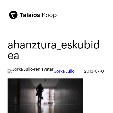
ahanztura_eskubid
ea
Gorka Julio
2013-07-01