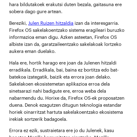
hara bildutakoek erakutsi duten bezala, gaitasuna ere
sobera dago gure artean.
Bereziki,
Julen Ruizen hitzaldia
izan da interesgarria.
Firefox OS sakelakoentzako sistema eragileari buruzko
informazioa eman digu. Azken asteetan, Firefox OS
albiste izan da, garatzaileentzako sakelakoak lortzeko
aukera eman duelako.
Hala ere, hortik harago ere joan da Julenen hitzaldi
erradikala. Erradikala, bai, baina ez bortitza edo bat-
batekoa izategatik, baizik eta errora joan delako.
Sakelakoen ekosistemetan aplikazioa erroa dela
sinetsarazi nahi badigute ere, erroa weba dela
nabarmendu du. Horixe da, Firefox OS-ek proposatzen
duena. Denok ezagutzen ditugun teknologia estandar
horiek oinarritzat hartuta sakelakoentzako ekosistema
irekiak sortzerik badagoela.
Errora ez ezik, sustraietara ere jo du Julenek, kasu