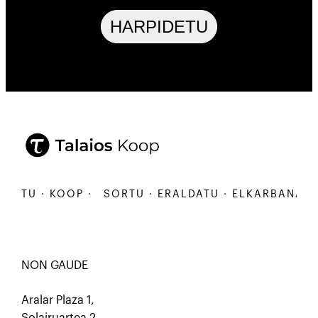
HARPIDETU
U · KOOP ·
SORTU · ERALDATU · ELKARBANATU · K
NON GAUDE
Aralar Plaza 1,
Solairuartea 2.