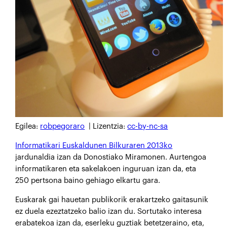
Egilea:
robpegoraro
| Lizentzia:
cc-by-nc-sa
Informatikari Euskaldunen Bilkuraren 2013ko
jardunaldia izan da Donostiako Miramonen. Aurtengoa
informatikaren eta sakelakoen inguruan izan da, eta
250 pertsona baino gehiago elkartu gara.
Euskarak gai hauetan publikorik erakartzeko gaitasunik
ez duela ezeztatzeko balio izan du. Sortutako interesa
erabatekoa izan da, eserleku guztiak betetzeraino, eta,