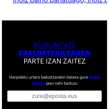
KOMUNITATE
ERALDATZAILEAREN
PARTE IZAN ZAITEZ
Harpidetu urtaro bakoitzarekin batera gure
Posta
Zuzena
jaso nahi baduzu