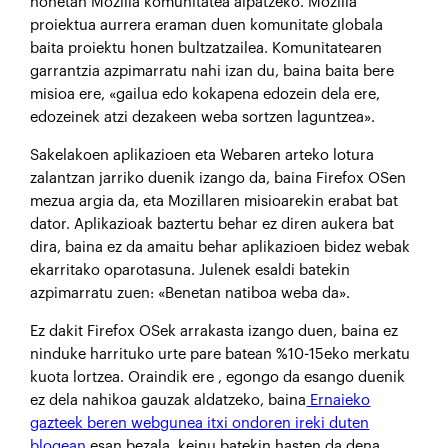
honetan Mozilla komunitatea aipatzeko. Mozilla
proiektua aurrera eraman duen komunitate globala
baita proiektu honen bultzatzailea. Komunitatearen
garrantzia azpimarratu nahi izan du, baina baita bere
misioa ere, «gailua edo kokapena edozein dela ere,
edozeinek atzi dezakeen weba sortzen laguntzea».
Sakelakoen aplikazioen eta Webaren arteko lotura
zalantzan jarriko duenik izango da, baina Firefox OSen
mezua argia da, eta Mozillaren misioarekin erabat bat
dator. Aplikazioak baztertu behar ez diren aukera bat
dira, baina ez da amaitu behar aplikazioen bidez webak
ekarritako oparotasuna. Julenek esaldi batekin
azpimarratu zuen: «Benetan natiboa weba da».
Ez dakit Firefox OSek arrakasta izango duen, baina ez
ninduke harrituko urte pare batean %10-15eko merkatu
kuota lortzea. Oraindik ere , egongo da esango duenik
ez dela nahikoa gauzak aldatzeko, baina
Ernaieko
gazteek beren webgunea itxi ondoren ireki duten
blogean
esan bezala, keinu batekin hasten da dena.