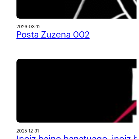
2026-03-12
Posta Zuzena 002
2025-12-31
Inoiz baino banatuago, inoiz 