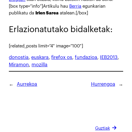
[box type=”info”]Artikulu hau
Berria
egunkarian
publikatu da
Irlen Sarea
atalean.[/box]
Erlazionatutako bidalketak:
[related_posts limit=”4″ image=”100″]
donostia
, 
euskara
, 
firefox os
, 
fundazioa
, 
IEB2013
, 
Miramon
, 
mozilla
←
Aurrekoa
Hurrengoa
→
Guztiak