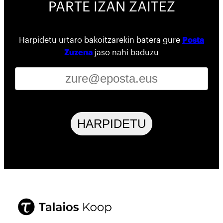
PARTE IZAN ZAITEZ
Harpidetu urtaro bakoitzarekin batera gure
Posta
Zuzena
jaso nahi baduzu
HARPIDETU