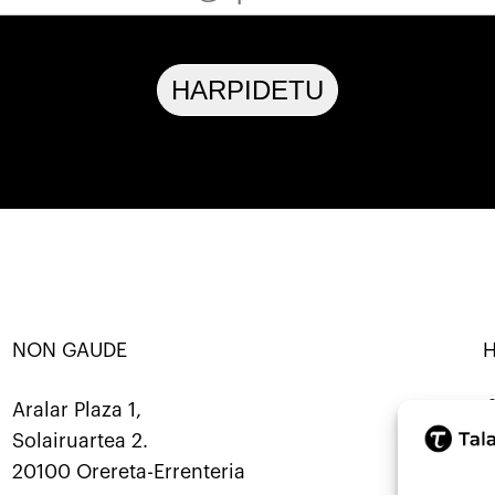
HARPIDETU
NON GAUDE
NATU · KOOP ·
SORTU · ERALDATU · ELKARBANA
Mastod
Aralar Plaza 1,
Solairuartea 2.
9
20100 Orereta-Errenteria
i