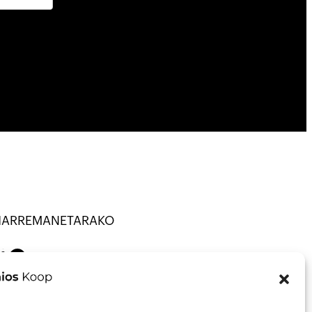
HARREMANETARAKO
TU · KOOP ·
on
Mail
43013297
nfo@talaios.coop