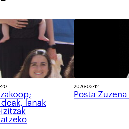
-20
2026-03-12
tzakoop;
Posta Zuzena
ldeak, lanak
izitzak
datzeko