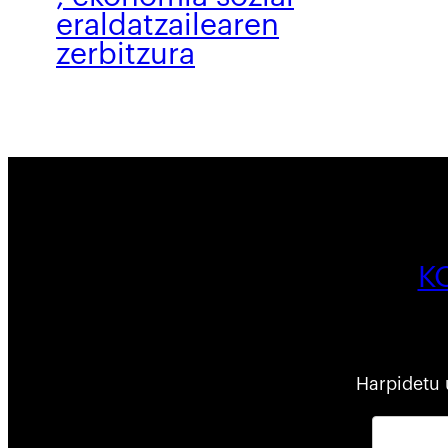
eraldatzailearen
zerbitzura
K
Harpidetu 