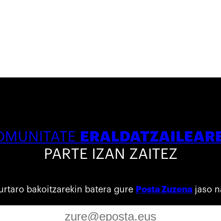
ERALDATZAILEAR
OMUNITATE
PARTE IZAN ZAITEZ
urtaro bakoitzarekin batera gure
Posta Zuzena
jaso n