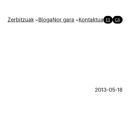
Zerbitzuak
Bloga
Nor gara
Kontaktua
ES
CA
2013-05-18