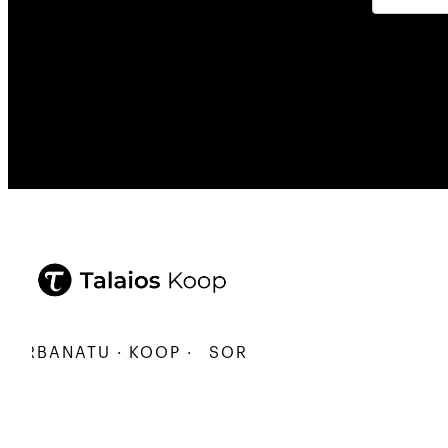
RBANATU · KOOP ·
SORTU · ERALDATU · ELKARBA