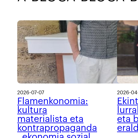
2026-07-07
2026-04
Flamenkonomia:
Ekin
kultura
lurra
materialista eta
eta b
kontrapropaganda
eral
, ekonomia sozial