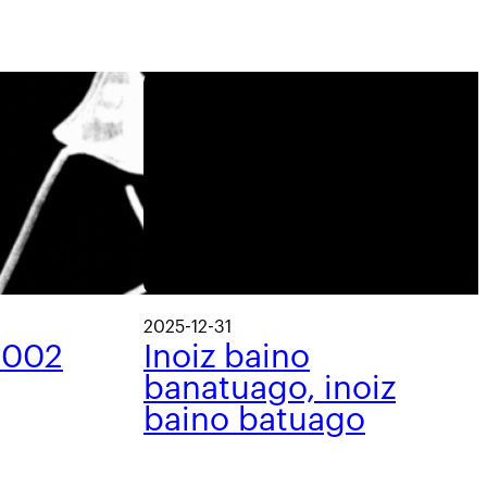
2025-12-31
 002
Inoiz baino
banatuago, inoiz
baino batuago