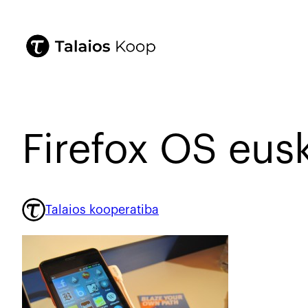
Firefox OS eus
Talaios kooperatiba