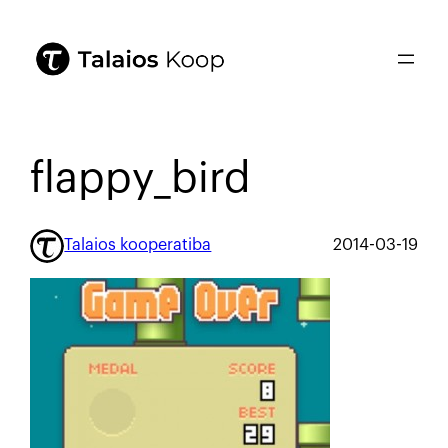
flappy_bird
Talaios kooperatiba
2014-03-19