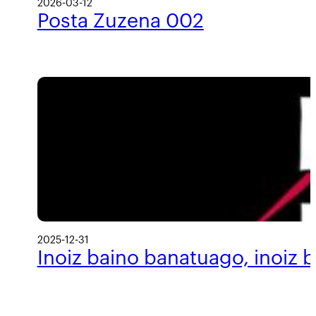
2026-03-12
Posta Zuzena 002
2025-12-31
Inoiz baino banatuago, inoiz 