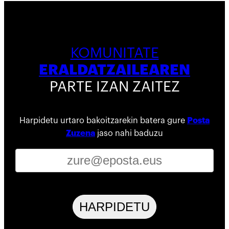
KOMUNITATE
ERALDATZAILEAREN
PARTE IZAN ZAITEZ
Harpidetu urtaro bakoitzarekin batera gure
Posta
Zuzena
jaso nahi baduzu
HARPIDETU