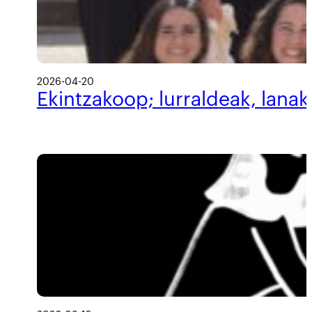
2026-04-20
Ekintzakoop; lurraldeak, lanak