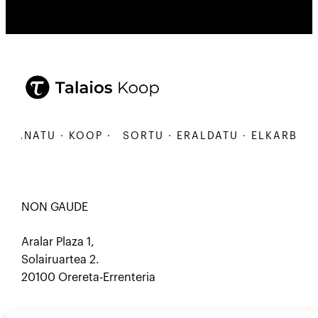
ANATU · KOOP ·
SORTU · ERALDATU · ELKARBANATU
NON GAUDE
Aralar Plaza 1,
Solairuartea 2.
20100 Orereta-Errenteria