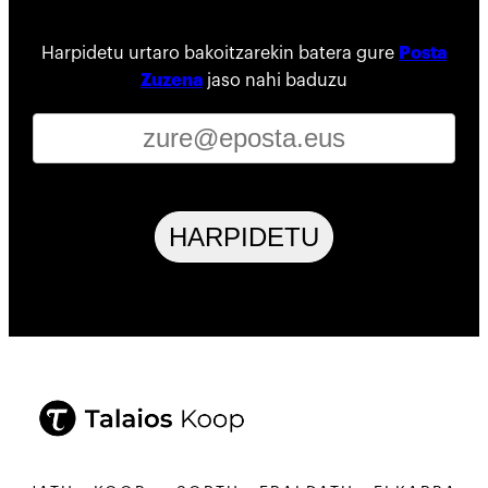
Harpidetu urtaro bakoitzarekin batera gure
Posta
Zuzena
jaso nahi baduzu
HARPIDETU