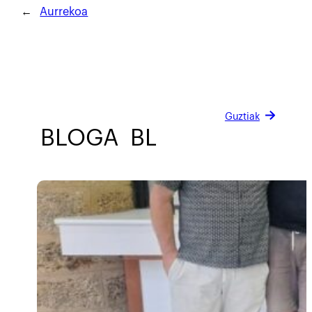
←
Aurrekoa
Guztiak
BLOGA
BLOGA
BLOGA