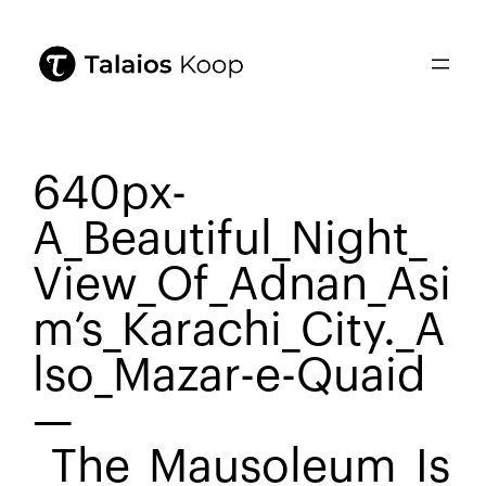
640px-
A_Beautiful_Night_
View_Of_Adnan_Asi
m’s_Karachi_City._A
lso_Mazar-e-Quaid
—
_The_Mausoleum_Is