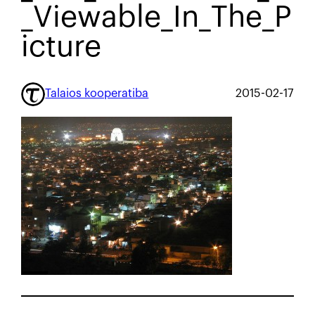
_Viewable_In_The_P
icture
Talaios kooperatiba
2015-02-17