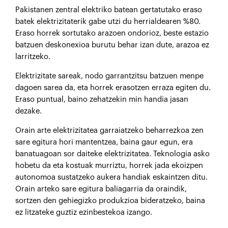
Pa
kistanen zentral elektriko batean gertatutako eraso
batek elektrizitaterik gabe utzi du herrialdearen %80.
Eraso horrek sortutako arazoen ondorioz, beste estazio
batzuen deskonexioa burutu behar izan dute, arazoa ez
larritzeko.
Elektrizitate sareak, nodo garrantzitsu batzuen menpe
dagoen sarea da, eta horrek erasotzen erraza egiten du.
Eraso puntual, baino zehatzekin min handia jasan
dezake.
Orain arte elektrizitatea garraiatzeko beharrezkoa zen
sare egitura hori mantentzea, baina gaur egun, era
banatuagoan sor daiteke elektrizitatea. Teknologia asko
hobetu da eta kostuak murriztu, horrek jada ekoizpen
autonomoa sustatzeko aukera handiak eskaintzen ditu.
Orain arteko sare egitura baliagarria da oraindik,
sortzen den gehiegizko produkzioa bideratzeko, baina
ez litzateke guztiz ezinbestekoa izango.