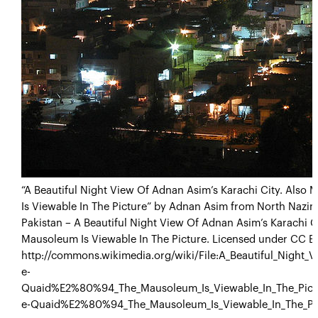
“A Beautiful Night View Of Adnan Asim’s Karachi City. Als
Is Viewable In The Picture” by Adnan Asim from North Nazim
Pakistan – A Beautiful Night View Of Adnan Asim’s Karachi 
Mausoleum Is Viewable In The Picture. Licensed under CC 
http://commons.wikimedia.org/wiki/File:A_Beautiful_Night
e-
Quaid%E2%80%94_The_Mausoleum_Is_Viewable_In_The_Pictur
e-Quaid%E2%80%94_The_Mausoleum_Is_Viewable_In_The_Pic