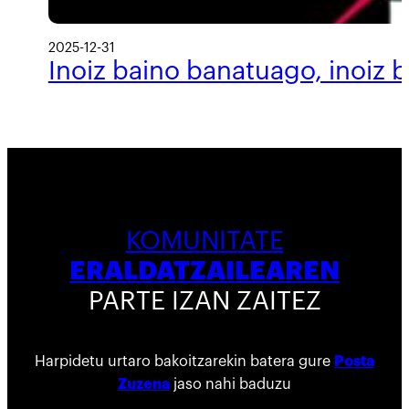
2025-12-31
Inoiz baino banatuago, inoiz 
KOMUNITATE
ERALDATZAILEAREN
PARTE IZAN ZAITEZ
Harpidetu urtaro bakoitzarekin batera gure
Posta
Zuzena
jaso nahi baduzu