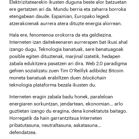
Elektrizitatearekin ikusten duguna beste alor batzuetan
ere gertatzen ari da. Mundu berria eta zaharra borroka
etengabean daude. Espainian, Europako legedi
atzerakoienak aurrera atera dituzte energia alorrean.
Hala ere, fenomenoa orokorra da eta geldiezina.
Interneten izan daitekeenaren aurrerapen bat ikusi ahal
izango dugu. Teknologia banatuak, sare banatuagoak
posible egiten dituztenak, marjinal izatetik, hedapen
zabala edukitzera pasatzen ari dira. Web 2.0 paradigma
gehien sozializatu zuen Tim O’Reillyk adibidez Bitcoin
moneta banatuak erabiltzen duen
blockchain
teknologia plataforma bezala ikusten du.
Interneten eragin zabala badu honek, paraleloan
energiaren sorkuntzan, jendartean, ekonomian… arlo
guztietan izango du eragina, dena konektatuta baitago.
Horregatik da hain garrantzitsua Interneten
pribatutasuna, neutraltasuna, askatasuna…
defendatzea.