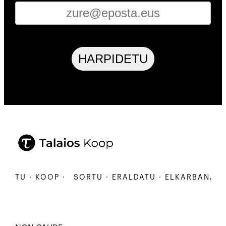
HARPIDETU
U · KOOP ·
SORTU · ERALDATU · ELKARBANATU · K