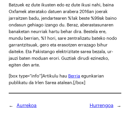
Batzuek ez dute ikusten edo ez dute ikusi nahi, baina
Oxfamek ateratako datuen arabera 2016an joerak
jarraitzen badu, jendartearen %1ak beste %99ak baino
ondasun gehiago izango du. Beraz, aberastasunaren
banaketan neurriak hartu behar dira. Bestela ere,
mundu berrian, %1 hori, sare zentralizatu bateko nodo
garrantzitsuak, gero eta erasotzen errazago bihur
daiteke. Eta Pakistango elektrizitate sarea bezala, ur-
jauzi baten moduan erori. Guztiak dirudi ezinezko,
egiten den arte.
[box type=”info”]Artikulu hau
Berria
egunkarian
publikatu da Irlen Sarea atalean.[/box]
←
Aurrekoa
Hurrengoa
→