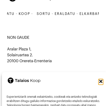
TU · KOOP ·
SORTU · ERALDATU · ELKARBANATU · 
NON GAUDE
Aralar Plaza 1,
Solairuartea 2.
20100 Orereta-Errenteria
HARREMANETARAKO
Esperientziarik onenak eskaintzeko, cookieak eta antzeko teknologiak
Mastodon
Mail
erabiltzen ditugu gailuko informazioa gordetzeko eta/edo eskuratzeko.
Teknologia horien baimenarekin, zenbait datu prozesatu ahal izango