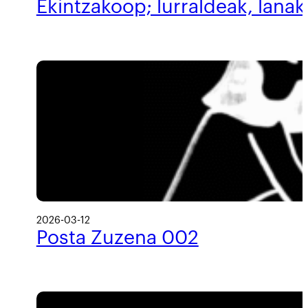
Ekintzakoop; lurraldeak, lanak
2026-03-12
Posta Zuzena 002