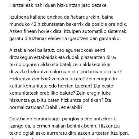
Hartzaileak nahi duen hizkuntzan jaso dezake.
Itzulpena kalitate onekoa da ñabardurekin, baina
munduko 42 hizkuntzetan bakarrik da posible oraindik.
Azken finean horiek dira, itzulpen automatiko sistemak
garatu dituztenak eleberria igarotzen den garairako.
Aitzakia hori baliatuz, oso egunerokoak senti
ditzakegun eztabaidak eta dudak plazaratzen dira:
teknologiaren aldaketa batek zein aldaketa ekar
ditzazke hizkuntzen alorrean eta jendartean oro har?
Hizkuntza
frankoek
zentzua lukete? Zein eragin du
kultur komunitate edo herrien izaeran? Eta beste
komunitateek erabiliko balute? Zein eragin luke
hizkuntza gutxitu baten hizkuntza politikan? Eta
normalizazioan? Erabili, ez erabili?
Goiz baino beranduago, panglos-a edo antzekorik
izango da, ulermen mailan behinik behin. Hizkuntza
teknologiak asko aurreratu dira azken urteetan itzulpen,