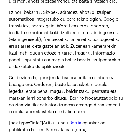
ulermen, ahots prozesamendu eta baita sintesian ere.
Ez hori bakarrik. Skypek, adibidez, ahozko itzulpen
automatikoa integratuko du bere teknologian. Google
translatek, horrez gain, Word Lens erosi ondoren,
irudiak ere automatikoki itzultzen ditu orain ingelesera
(eta ingelesetik), frantsesetik, italiarretik, portugesetik,
errusiarretik eta gaztelaniatik. Zuzenean kamerarekin
itzuli nahi dugun edozein kartel, iragarki, informazio
panel… apuntatu eta magia balitz bezala itzulpenarekin
ordezkatuko du aplikazioak.
Geldiezina da, gure jendartea oraindik prestatuta ez
badago ere. Ondoren, beste kasu askotan bezala,
legedia, erabilpena, mugak, baldintzak… pentsatu eta
martxan jarri beharko ditugu. Berriro frogatutzat gelditu
da zientzia fikzioak etorkizunean emango diren zenbait
erronka aurreikusteko ere balio duela.
[box type=”info”]Artikulu hau
Berria
egunkarian
publikatu da Irlen Sarea atalean.[/box]