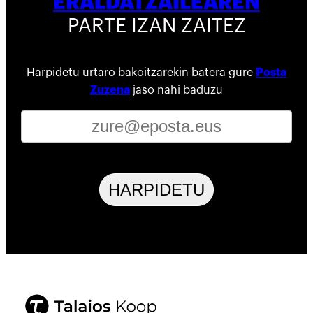
ERALDATZAILEAREN
PARTE IZAN ZAITEZ
Harpidetu urtaro bakoitzarekin batera gure
Posta
Zuzena
jaso nahi baduzu
HARPIDETU