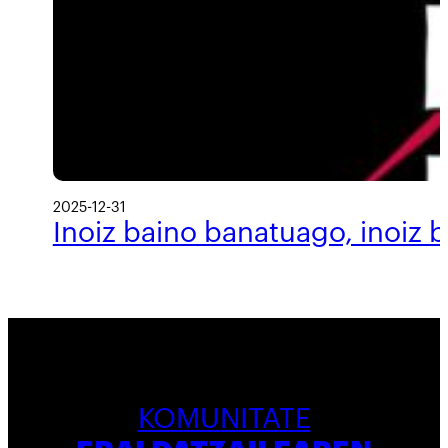
2025-12-31
Inoiz baino banatuago, inoiz 
KOMUNITATE