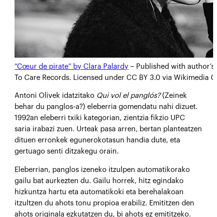
“Cœur de pirate” by Clara Palardy
– Published with author’s 
To Care Records. Licensed under CC BY 3.0 via Wikimedia
A
ntoni Olivek idatzitako
Qui vol el panglós?
(Zeinek
behar du panglos-a?) eleberria gomendatu nahi dizuet.
1992an eleberri txiki kategorian, zientzia fikzio UPC
saria irabazi zuen. Urteak pasa arren, bertan planteatzen
dituen erronkek egunerokotasun handia dute, eta
gertuago senti ditzakegu orain.
Eleberrian, panglos izeneko itzulpen automatikorako
gailu bat aurkezten du. Gailu horrek, hitz egindako
hizkuntza hartu eta automatikoki eta berehalakoan
itzultzen du ahots tonu propioa erabiliz. Emititzen den
ahots originala ezkutatzen du, bi ahots ez emititzeko.