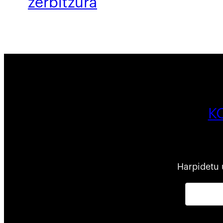
zerbitzura
K
Harpidetu 