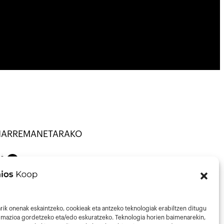
HARREMANETARAKO
TU · KOOP ·
on
Mail
43013297
nfo@talaios.coop
rik onenak eskaintzeko, cookieak eta antzeko teknologiak erabiltzen ditugu
ormazioa gordetzeko eta/edo eskuratzeko. Teknologia horien baimenarekin,