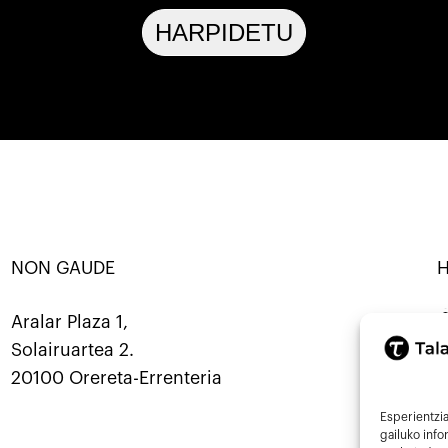
HARPIDETU
NON GAUDE
ANATU · KOOP ·
SORTU · ERALDATU · ELKARBANA
Mastod
Aralar Plaza 1,
Solairuartea 2.
9
20100 Orereta-Errenteria
i
Esperientzia
gailuko inf