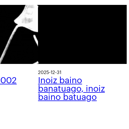
2025-12-31
 002
Inoiz baino
banatuago, inoiz
baino batuago