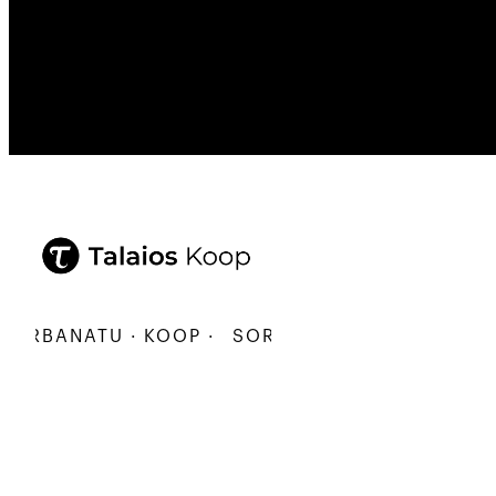
RBANATU · KOOP ·
SORTU · ERALDATU · ELKARB