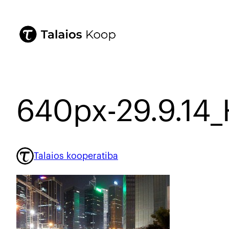
640px-29.9.14
Talaios kooperatiba