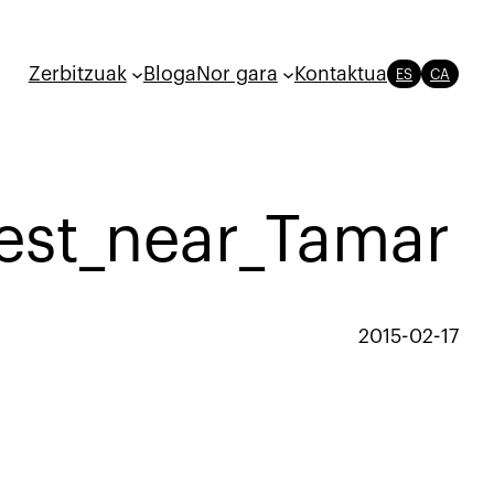
Zerbitzuak
Bloga
Nor gara
Kontaktua
ES
CA
est_near_Tamar
2015-02-17