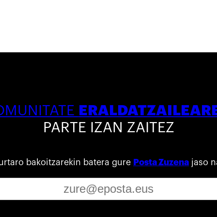
ERALDATZAILEAR
OMUNITATE
PARTE IZAN ZAITEZ
urtaro bakoitzarekin batera gure
Posta Zuzena
jaso n