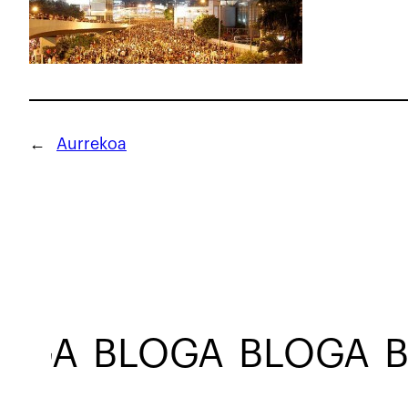
←
Aurrekoa
OGA
BLOGA
BLOGA
B