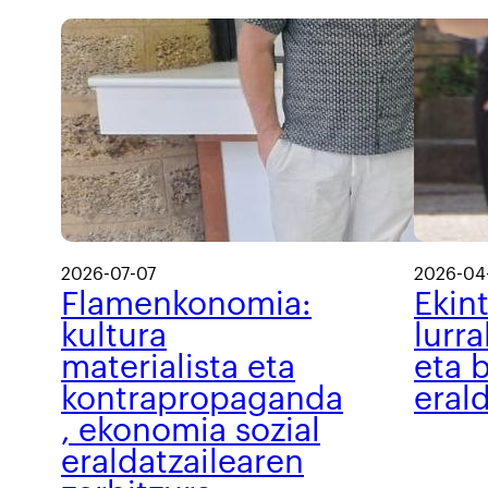
2026-07-07
2026-04
Flamenkonomia:
Ekin
kultura
lurra
materialista eta
eta b
kontrapropaganda
eral
, ekonomia sozial
eraldatzailearen