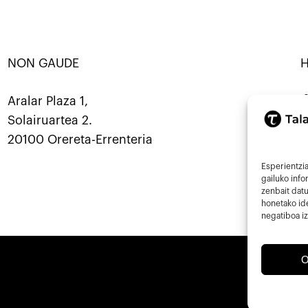
NON GAUDE
RBANATU · KOOP ·
SORTU · ERALDATU · ELKARBA
Mastod
Aralar Plaza 1,
Solairuartea 2.
9
20100 Orereta-Errenteria
i
Esperientzia
gailuko inf
zenbait datu
honetako ide
negatiboa iz
O