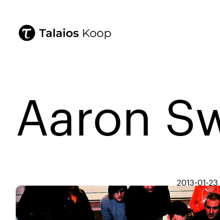
Aaron Sw
2013-01-23
Aaron 