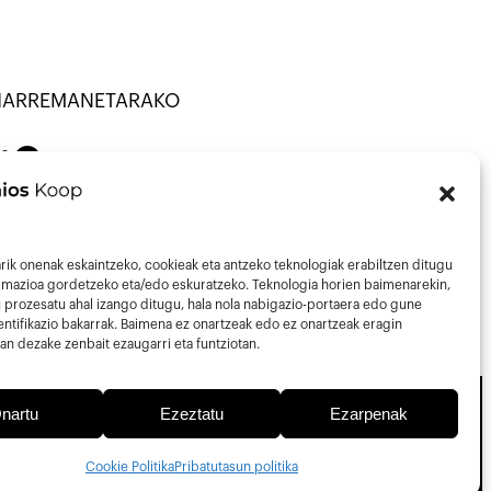
HARREMANETARAKO
NATU · KOOP ·
on
Mail
43013297
nfo@talaios.coop
rik onenak eskaintzeko, cookieak eta antzeko teknologiak erabiltzen ditugu
ormazioa gordetzeko eta/edo eskuratzeko. Teknologia horien baimenarekin,
 prozesatu ahal izango ditugu, hala nola nabigazio-portaera edo gune
ntifikazio bakarrak. Baimena ez onartzeak edo ez onartzeak eragin
an dezake zenbait ezaugarri eta funtziotan.
nartu
Ezeztatu
Ezarpenak
Pribatutasun Politika
Lege-oharra
Cookie Politika
Cookie Politika
Pribatutasun politika