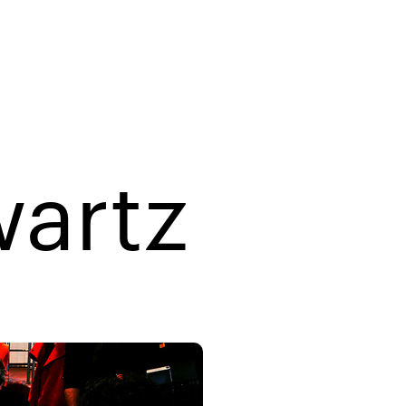
artz
Swartz hil da