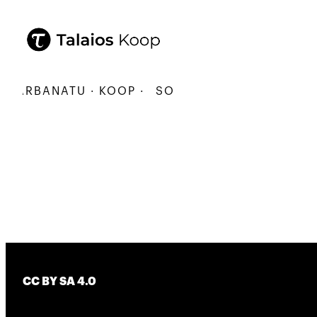
KARBANATU · KOOP ·
SORTU · ERALDATU · ELKA
CC BY SA 4.0