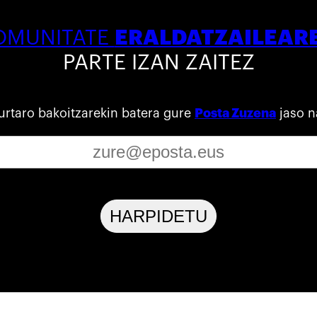
ERALDATZAILEAR
OMUNITATE
PARTE IZAN ZAITEZ
urtaro bakoitzarekin batera gure
Posta Zuzena
jaso n
HARPIDETU