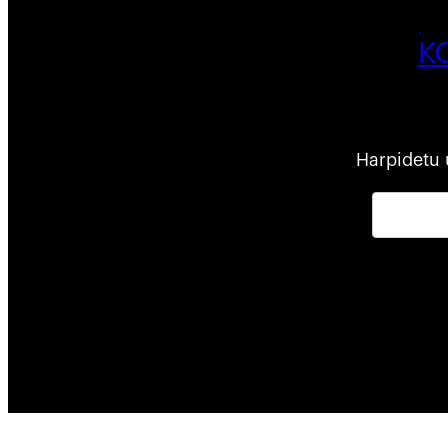
K
Harpidetu 