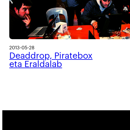
2013-05-28
Deaddrop, Piratebox
eta Eraldalab