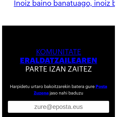
Inoiz baino banatuago, inoiz 
KOMUNITATE
ERALDATZAILEAREN
PARTE IZAN ZAITEZ
Harpidetu urtaro bakoitzarekin batera gure
Posta
Zuzena
jaso nahi baduzu