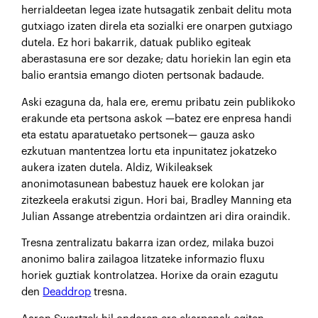
herrialdeetan legea izate hutsagatik zenbait delitu mota
gutxiago izaten direla eta sozialki ere onarpen gutxiago
dutela. Ez hori bakarrik, datuak publiko egiteak
aberastasuna ere sor dezake; datu horiekin lan egin eta
balio erantsia emango dioten pertsonak badaude.
Aski ezaguna da, hala ere, eremu pribatu zein publikoko
erakunde eta pertsona askok —batez ere enpresa handi
eta estatu aparatuetako pertsonek— gauza asko
ezkutuan mantentzea lortu eta inpunitatez jokatzeko
aukera izaten dutela. Aldiz, Wikileaksek
anonimotasunean babestuz hauek ere kolokan jar
zitezkeela erakutsi zigun. Hori bai, Bradley Manning eta
Julian Assange atrebentzia ordaintzen ari dira oraindik.
Tresna zentralizatu bakarra izan ordez, milaka buzoi
anonimo balira zailagoa litzateke informazio fluxu
horiek guztiak kontrolatzea. Horixe da orain ezagutu
den
Deaddrop
tresna.