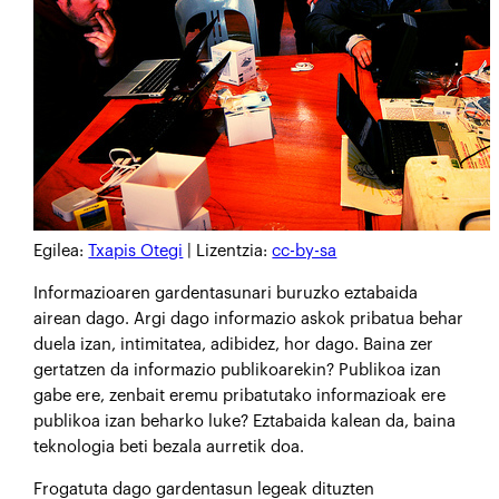
Egilea:
Txapis Otegi
| Lizentzia:
cc-by-sa
Informazioaren gardentasunari buruzko eztabaida
airean dago. Argi dago informazio askok pribatua behar
duela izan, intimitatea, adibidez, hor dago. Baina zer
gertatzen da informazio publikoarekin? Publikoa izan
gabe ere, zenbait eremu pribatutako informazioak ere
publikoa izan beharko luke? Eztabaida kalean da, baina
teknologia beti bezala aurretik doa.
Frogatuta dago gardentasun legeak dituzten