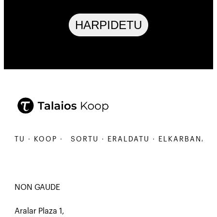
HARPIDETU
U · KOOP ·
SORTU · ERALDATU · ELKARBANATU · K
NON GAUDE
Aralar Plaza 1,