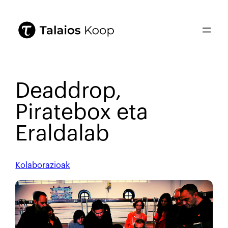
Deaddrop,
Piratebox eta
Eraldalab
Kolaborazioak