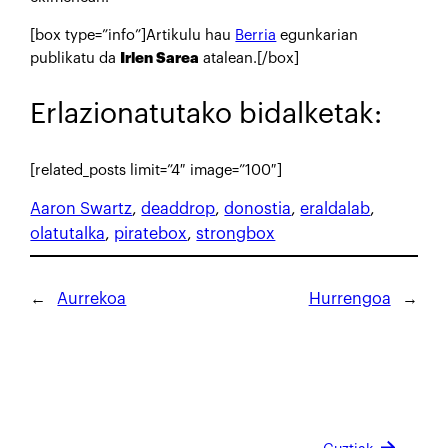
[box type=”info”]Artikulu hau
Berria
egunkarian
publikatu da
Irlen Sarea
atalean.[/box]
Erlazionatutako bidalketak:
[related_posts limit=”4″ image=”100″]
Aaron Swartz
, 
deaddrop
, 
donostia
, 
eraldalab
, 
olatutalka
, 
piratebox
, 
strongbox
←
Aurrekoa
Hurrengoa
→