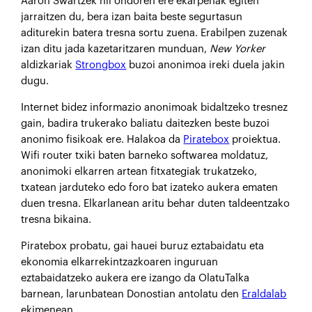
Aaron Swartzek hil ondoren ere ekarpenak egiten
jarraitzen du, bera izan baita beste segurtasun
aditurekin batera tresna sortu zuena. Erabilpen zuzenak
izan ditu jada kazetaritzaren munduan,
New Yorker
aldizkariak
Strongbox
buzoi anonimoa ireki duela jakin
dugu.
Internet bidez informazio anonimoak bidaltzeko tresnez
gain, badira trukerako baliatu daitezken beste buzoi
anonimo fisikoak ere. Halakoa da
Piratebox
proiektua.
Wifi router txiki baten barneko softwarea moldatuz,
anonimoki elkarren artean fitxategiak trukatzeko,
txatean jarduteko edo foro bat izateko aukera ematen
duen tresna. Elkarlanean aritu behar duten taldeentzako
tresna bikaina.
Piratebox probatu, gai hauei buruz eztabaidatu eta
ekonomia elkarrekintzazkoaren inguruan
eztabaidatzeko aukera ere izango da OlatuTalka
barnean, larunbatean Donostian antolatu den
Eraldalab
ekimenean.