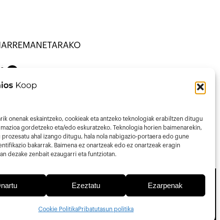
HARREMANETARAKO
NATU · KOOP ·
on
Mail
43013297
nfo@talaios.coop
rik onenak eskaintzeko, cookieak eta antzeko teknologiak erabiltzen ditugu
ormazioa gordetzeko eta/edo eskuratzeko. Teknologia horien baimenarekin,
 prozesatu ahal izango ditugu, hala nola nabigazio-portaera edo gune
ntifikazio bakarrak. Baimena ez onartzeak edo ez onartzeak eragin
an dezake zenbait ezaugarri eta funtziotan.
nartu
Ezeztatu
Ezarpenak
Pribatutasun Politika
Lege-oharra
Cookie Politika
Cookie Politika
Pribatutasun politika