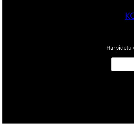
K
Harpidetu 