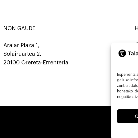
NON GAUDE
BANATU · KOOP ·
SORTU · ERALDATU · ELKARBA
Mastod
Aralar Plaza 1,
Solairuartea 2.
9
20100 Orereta-Errenteria
i
Esperientzia
gailuko inf
zenbait datu
honetako ide
negatiboa iz
O