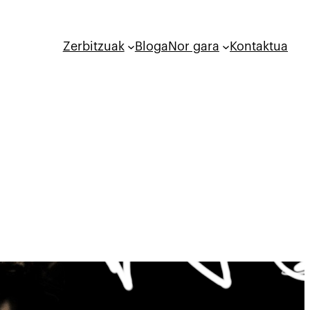
Zerbitzuak
Bloga
Nor gara
Kontaktua