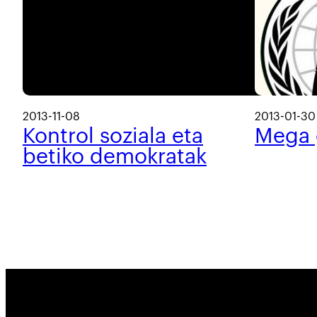
2013-11-08
2013-01-30
Kontrol soziala eta
Mega 
betiko demokratak