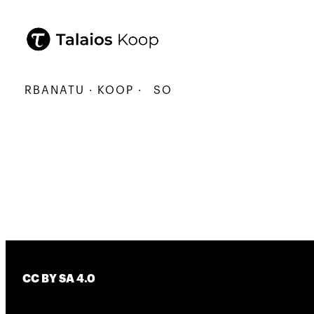
KARBANATU · KOOP ·
SORTU · ERALDATU · ELKAR
CC BY SA 4.0