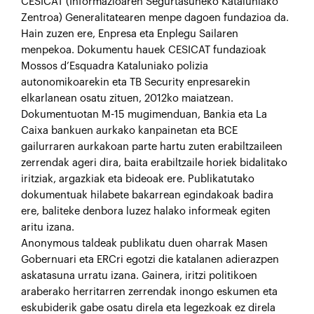
CESICAT (Informazioaren Segurtasuneko Kataluniako
Zentroa) Generalitatearen menpe dagoen fundazioa da.
Hain zuzen ere, Enpresa eta Enplegu Sailaren
menpekoa. Dokumentu hauek CESICAT fundazioak
Mossos d’Esquadra Kataluniako polizia
autonomikoarekin eta TB Security enpresarekin
elkarlanean osatu zituen, 2012ko maiatzean.
Dokumentuotan M-15 mugimenduan, Bankia eta La
Caixa bankuen aurkako kanpainetan eta BCE
gailurraren aurkakoan parte hartu zuten erabiltzaileen
zerrendak ageri dira, baita erabiltzaile horiek bidalitako
iritziak, argazkiak eta bideoak ere. Publikatutako
dokumentuak hilabete bakarrean egindakoak badira
ere, baliteke denbora luzez halako informeak egiten
aritu izana.
Anonymous taldeak publikatu duen oharrak Masen
Gobernuari eta ERCri egotzi die katalanen adierazpen
askatasuna urratu izana. Gainera, iritzi politikoen
araberako herritarren zerrendak inongo eskumen eta
eskubiderik gabe osatu direla eta legezkoak ez direla