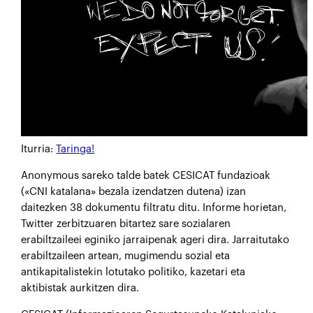
Iturria:
Taringa!
Anonymous sareko talde batek CESICAT fundazioak
(«CNI katalana» bezala izendatzen dutena) izan
daitezken 38 dokumentu filtratu ditu. Informe horietan,
Twitter zerbitzuaren bitartez sare sozialaren
erabiltzaileei eginiko jarraipenak ageri dira. Jarraitutako
erabiltzaileen artean, mugimendu sozial eta
antikapitalistekin lotutako politiko, kazetari eta
aktibistak aurkitzen dira.