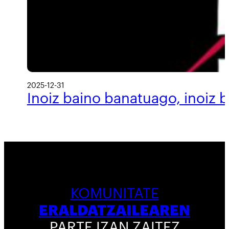
2025-12-31
Inoiz baino banatuago, inoiz 
KOMUNITATE
ERALDATZAILEAREN
PARTE IZAN ZAITEZ