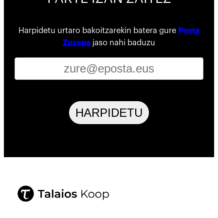
Harpidetu urtaro bakoitzarekin batera gure
Posta
Zuzena
jaso nahi baduzu
HARPIDETU