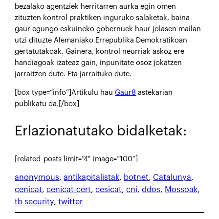
bezalako agentziek herritarren aurka egin omen
zituzten kontrol praktiken inguruko salaketak, baina
gaur egungo eskuineko gobernuek haur jolasen mailan
utzi dituzte Alemaniako Errepublika Demokratikoan
gertatutakoak. Gainera, kontrol neurriak askoz ere
handiagoak izateaz gain, inpunitate osoz jokatzen
jarraitzen dute. Eta jarraituko dute.
[box type=”info”]Artikulu hau
Gaur8
astekarian
publikatu da.[/box]
Erlazionatutako bidalketak:
[related_posts limit=”4″ image=”100″]
anonymous
, 
antikapitalistak
, 
botnet
, 
Catalunya
, 
cenicat
, 
cenicat-cert
, 
cesicat
, 
cni
, 
ddos
, 
Mossoak
, 
tb security
, 
twitter