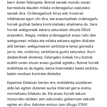
berri duten falangista. Botnet sareak mundu osoan
barreiatuta dauden milaka ordenagailuz osatutako
sareak dira. Ordenagailuok birus edo troiarrez
infektatuta egon ohi dira, eta erasotzaileak ordenagailu
horiek guztiak batera kontrolatzeko ahalmena du. Sare
horiek webguneak eskariz saturatzen dituzte DDoS
erasoekin. Alegia, milaka ordenagailuk eraso nahi den
webguneari milaka eta milaka eskaera egiten dizkiete
aldi berean, webgunearen zerbitzaria lanez gainezka
jarriz, eta, ondorioz, zerbitzaria guztiz saturatuz. Iturri
desberdinek diotenez, Falangeko kideak hiru botnet
erabili omen zituen eraso guztiak egiteko. Botnet horiek
erabiltzea ez da legala, baina Interneteko beste zerbitzu
baten moduan kontrata daitezke.
Espainiar Estatuan bertan ere, eraldaketa sozialaren
alde lan egiten dutenen aurka Internet gerra eremu
normalizatu bilakatu da. Eta eraso horiek eskuin
muturreko taldeen zein eskuineko gobernuen eskutik
egiten ari dira. Askotan entzun izan ditugu STASI