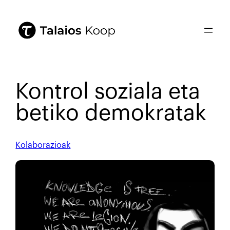
Kontrol soziala eta
betiko demokratak
Kolaborazioak