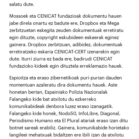
salatu dute.
Mossoek eta CENICAT fundazioak dokumentu hauen
jabe direla onartu ez badute ere, Dropbox eta Mega
zerbitzuetan eskegita zeuden dokumentuak erretiratu
egin dituzte, copyright eskubideen eskaerak eginez
gainera. Dropbox zerbitzuan, adibidez, dokumentuak
erretiratzeko eskaria CENICAT-CERT izenarekin egin
dute. Iturri ziurra ez bada ere, badirudi CENICAT
fundazioko kideek egin dituztela erreklamazio hauek.
Espioitza eta eraso zibernetikoak puri-purian dauden
momentuan azaleratu dira dokumentu hauek. Aste
honetan bertan, Espainiako Polizia Nazionalak
Falangeko kide bat atxilotu du ezkerreko
komunikabideak denbora luzez eraso izanagatik.
Falangeko kide honek, Nodo50, InfoLibre, Diagonal,
Periodismo Humano eta El Plural atariak eraso izan ditu
botnet sareak erabiliz. Gainera, komunikabide horietako
langileei mehatxuak bidaltzen ere ibili izan da atxilotu