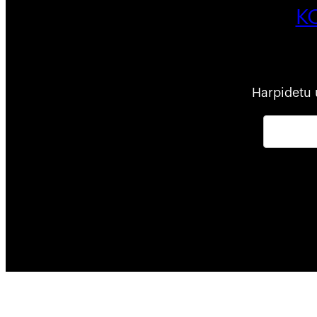
K
Harpidetu 