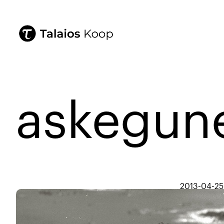
askegun
2013-04-25
Konpr