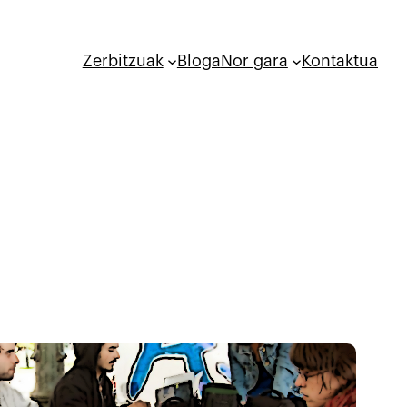
Zerbitzuak
Bloga
Nor gara
Kontaktua