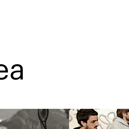
ea
omisoa airera