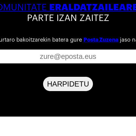
ERALDATZAILEAR
OMUNITATE
PARTE IZAN ZAITEZ
urtaro bakoitzarekin batera gure
Posta Zuzena
jaso n
HARPIDETU