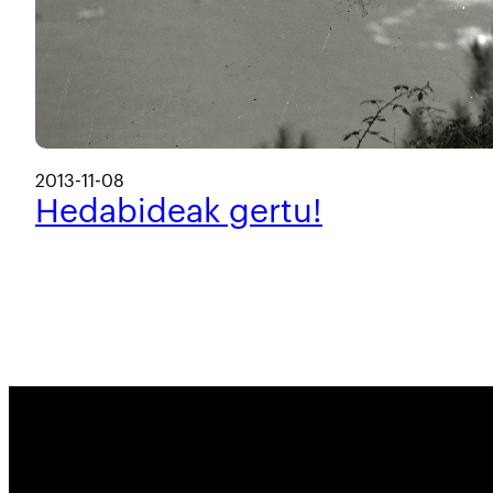
2013-11-08
Hedabideak gertu!