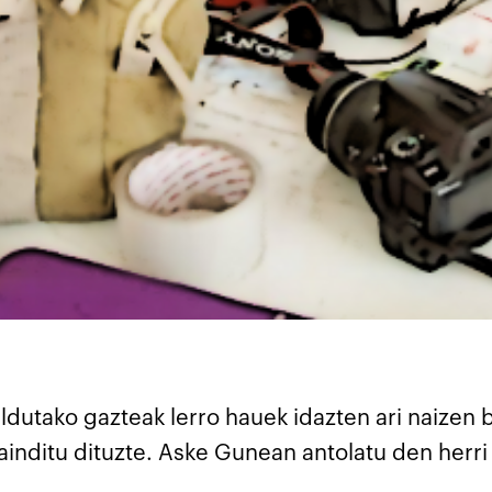
ildutako gazteak lerro hauek idazten ari naizen
ainditu dituzte. Aske Gunean antolatu den herri 