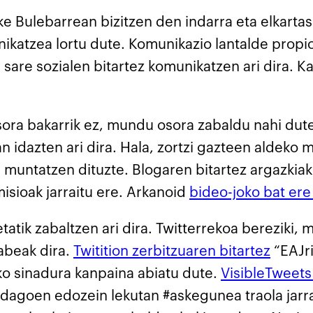
eke Bulebarrean bizitzen den indarra eta elkar
unikatzea lortu dute. Komunikazio lantalde prop
 sare sozialen bitartez komunikatzen ari dira. 
sora bakarrik ez, mundu osora zabaldu nahi dute
 idazten ari dira. Hala, zortzi gazteen aldeko m
a muntatzen dituzte. Blogaren bitartez argazkia
isioak jarraitu ere. Arkanoid
bideo-joko bat ere
tatik zabaltzen ari dira. Twitterrekoa bereziki, 
abeak dira.
Twitition zerbitzuaren bitartez
“EAJri
ko sinadura kanpaina abiatu dute.
VisibleTweets
 dagoen edozein lekutan #askegunea traola jarra