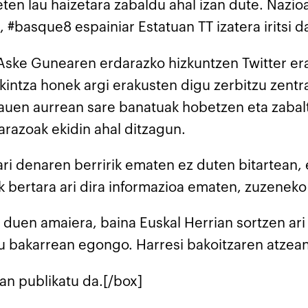
ten lau haizetara zabaldu ahal izan dute. Nazi
, #basque8 espainiar Estatuan TT izatera iritsi d
Aske Gunearen erdarazko hizkuntzen Twitter erabi
intza honek argi erakusten digu zerbitzu zentr
hauen aurrean sare banatuak hobetzen eta zabalt
arazoak ekidin ahal ditzagun.
i denaren berririk ematen ez duten bitartean, e
tik bertara ari dira informazioa ematen, zuzenek
 duen amaiera, baina Euskal Herrian sortzen ari
eku bakarrean egongo. Harresi bakoitzaren atzean
an publikatu da.[/box]