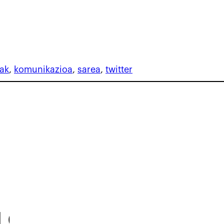
ak
, 
komunikazioa
, 
sarea
, 
twitter
OGA
BLOGA
BLOGA