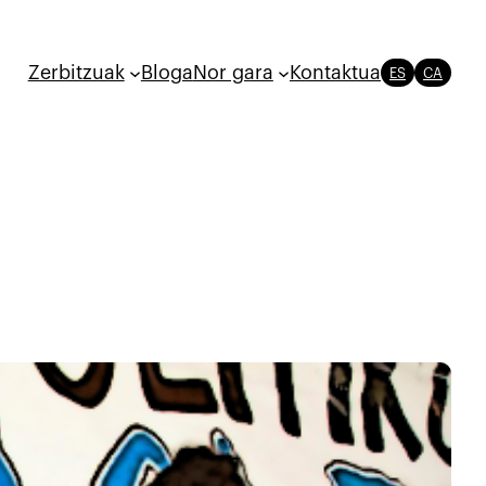
Zerbitzuak
Bloga
Nor gara
Kontaktua
ES
CA