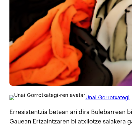
Unai Gorrotxategi
Erresistentzia betean ari dira Bulebarrean b
Gauean Ertzaintzaren bi atxilotze saiakera g