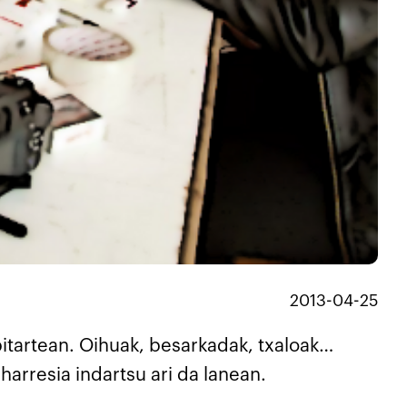
2013-04-25
 bitartean. Oihuak, besarkadak, txaloak…
harresia indartsu ari da lanean.