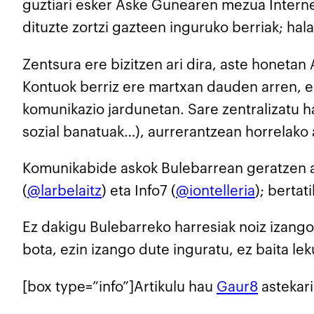
guztiari esker Aske Gunearen mezua Interne
dituzte zortzi gazteen inguruko berriak; hala
Zentsura ere bizitzen ari dira, aste honetan 
Kontuok berriz ere martxan dauden arren, ek
komunikazio jardunetan. Sare zentralizatu 
sozial banatuak…), aurrerantzean horrelako 
Komunikabide askok Bulebarrean geratzen ar
(
@larbelaitz
) eta Info7 (
@iontelleria
); berta
Ez dakigu Bulebarreko harresiak noiz izango
bota, ezin izango dute inguratu, ez baita l
[box type=”info”]Artikulu hau
Gaur8
astekari