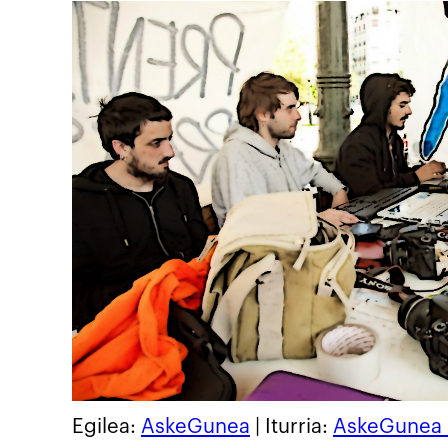
Egilea:
AskeGunea
| Iturria:
AskeGunea 