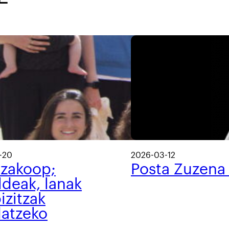
-20
2026-03-12
tzakoop;
Posta Zuzena
ldeak, lanak
izitzak
datzeko