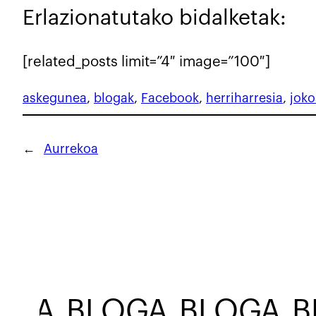
Erlazionatutako bidalketak:
[related_posts limit=”4″ image=”100″]
askegunea
, 
blogak
, 
Facebook
, 
herriharresia
, 
joko
←
Aurrekoa
BLOGA
BLOGA
BL