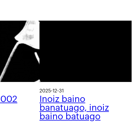
2025-12-31
 002
Inoiz baino
banatuago, inoiz
baino batuago