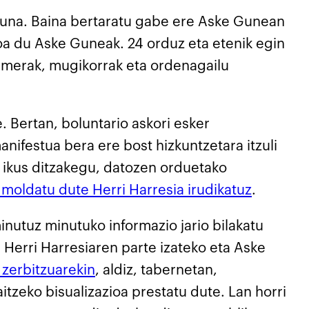
tasuna. Baina bertaratu gabe ere Aske Gunean
ioa du Aske Guneak. 24 orduz eta etenik egin
Kamerak, mugikorrak eta ordenagailu
. Bertan, boluntario askori esker
anifestua bera ere bost hizkuntzetara itzuli
k ikus ditzakegu, datozen orduetako
 moldatu dute Herri Harresia irudikatuz
.
minutuz minutuko informazio jario bilakatu
 Herri Harresiaren parte izateko eta Aske
 zerbitzuarekin
, aldiz, tabernetan,
itzeko bisualizazioa prestatu dute. Lan horri