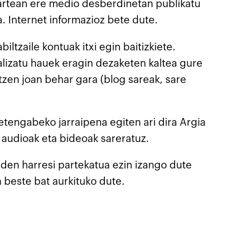
oartean ere medio desberdinetan publikatu
a. Internet informazioz bete dute.
ltzaile kontuak itxi egin baitizkiete.
alizatu hauek eragin dezaketen kaltea gure
zen joan behar gara (blog sareak, sare
tengabeko jarraipena egiten ari dira Argia
o audioak eta bideoak sareratuz.
 den harresi partekatua ezin izango dute
 beste bat aurkituko dute.