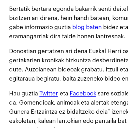
Bertatik bertara egonda bakarrik senti dait
bizitzen ari direna, hein handi batean, kom
gabe informazio guztia
blog baten
bidez eta
eramangarriak dira talde honen lantresnak.
Donostian gertatzen ari dena Euskal Herri o
gertakarien kronikak hizkuntza desberdinetan
dute. Auzolanean bideoak grabatu, itzuli et
egitaraua begiratu, baita zuzeneko bideo em
Hau guztia
Twitter
eta
Facebook
sare soziale
da. Gomendioak, animoak eta alertak eteng
Gunera Ertzaintza ez bidaltzeko deia” izene
eskoletan, kalean lantokian edo pantaila bat