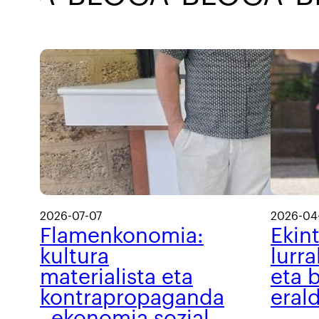
2026-07-07
2026-04
Flamenkonomia:
Ekin
kultura
lurra
materialista eta
eta b
kontrapropaganda
eral
, ekonomia sozial