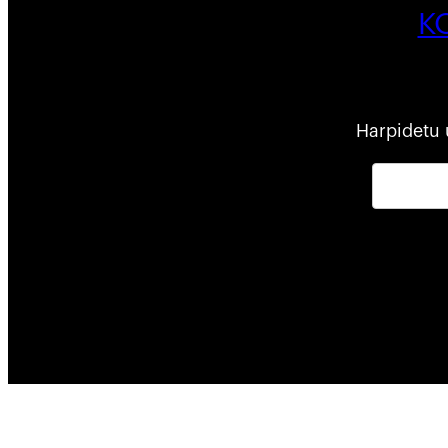
K
Harpidetu 