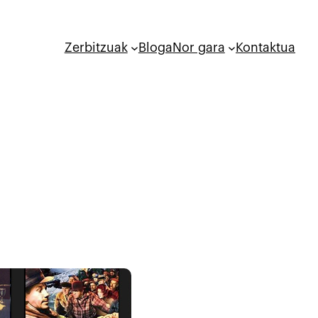
Zerbitzuak
Bloga
Nor gara
Kontaktua