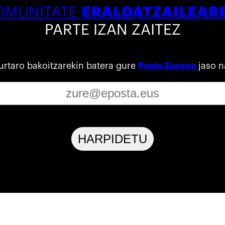
ERALDATZAILEAR
OMUNITATE
PARTE IZAN ZAITEZ
urtaro bakoitzarekin batera gure
Posta Zuzena
jaso n
HARPIDETU