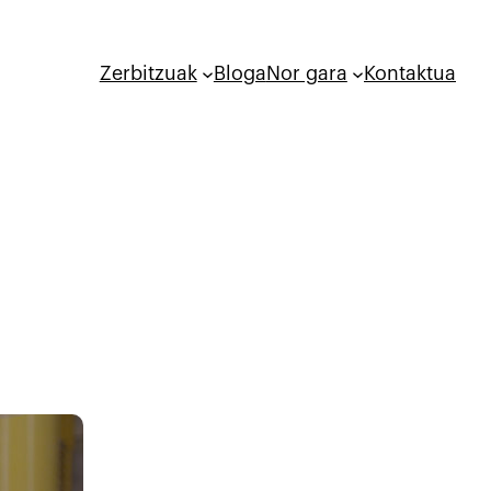
Zerbitzuak
Bloga
Nor gara
Kontaktua