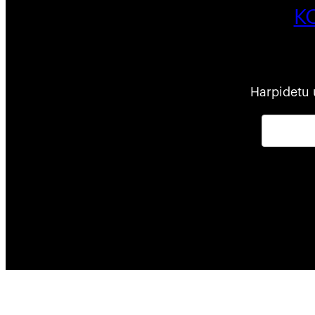
K
Harpidetu 