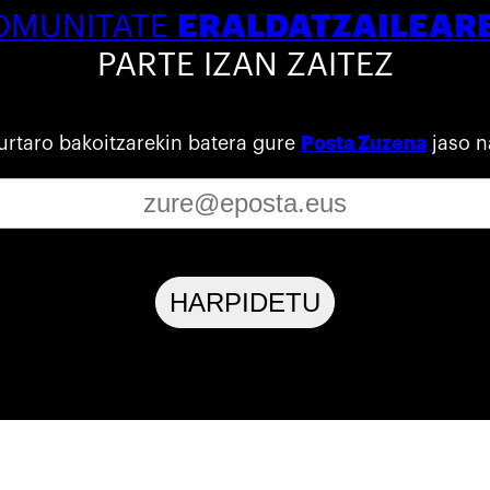
ERALDATZAILEAR
OMUNITATE
PARTE IZAN ZAITEZ
urtaro bakoitzarekin batera gure
Posta Zuzena
jaso n
HARPIDETU