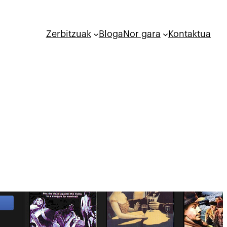
Zerbitzuak
Bloga
Nor gara
Kontaktua