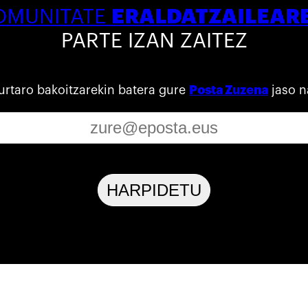
ERALDATZAILEAR
OMUNITATE
PARTE IZAN ZAITEZ
urtaro bakoitzarekin batera gure
Posta Zuzena
jaso n
HARPIDETU