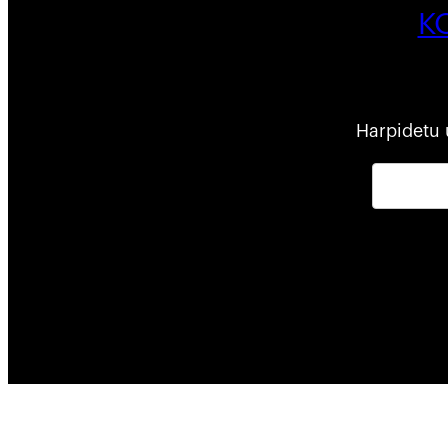
K
Harpidetu 