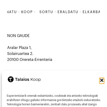
NATU · KOOP ·
SORTU · ERALDATU · ELKARBANATU 
NON GAUDE
Aralar Plaza 1,
Solairuartea 2.
20100 Orereta-Errenteria
HARREMANETARAKO
Esperientziarik onenak eskaintzeko, cookieak eta antzeko teknologiak
Mastodon
Mail
erabiltzen ditugu gailuko informazioa gordetzeko eta/edo eskuratzeko.
Teknologia horien baimenarekin, zenbait datu prozesatu ahal izango