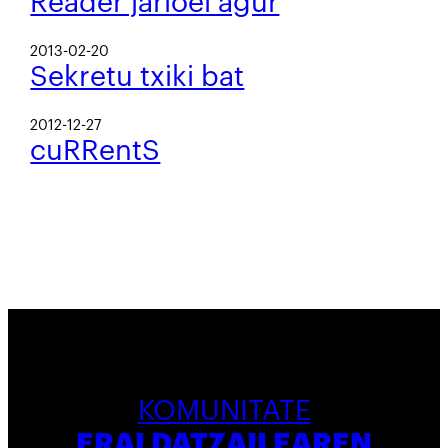
Reader jarioei agur
2013-02-20
Sekretu txiki bat
2012-12-27
cuRRentS
KOMUNITATE
ERALDATZAILEAREN