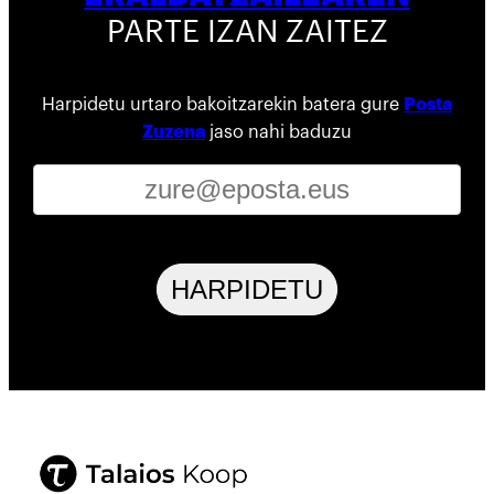
PARTE IZAN ZAITEZ
Harpidetu urtaro bakoitzarekin batera gure
Posta
Zuzena
jaso nahi baduzu
HARPIDETU