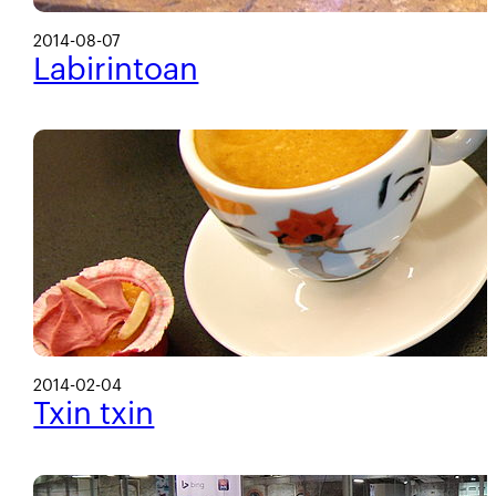
2014-08-07
Labirintoan
2014-02-04
Txin txin