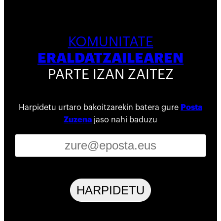
KOMUNITATE
ERALDATZAILEAREN
PARTE IZAN ZAITEZ
Harpidetu urtaro bakoitzarekin batera gure
Posta
Zuzena
jaso nahi baduzu
HARPIDETU