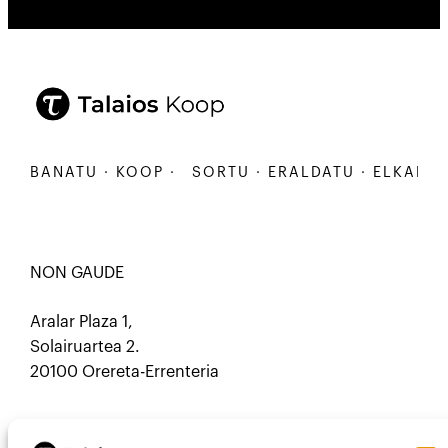
KARBANATU · KOOP ·
SORTU · ERALDATU · ELKARBA
NON GAUDE
Aralar Plaza 1,
Solairuartea 2.
20100 Orereta-Errenteria