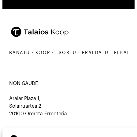
KARBANATU · KOOP ·
SORTU · ERALDATU · ELKARBA
NON GAUDE
Aralar Plaza 1,
Solairuartea 2.
20100 Orereta-Errenteria