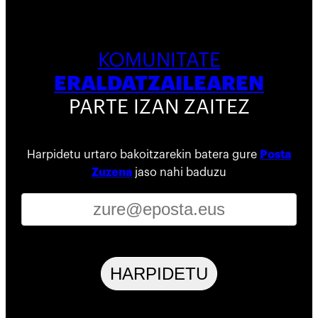
KOMUNITATE
ERALDATZAILEAREN
PARTE IZAN ZAITEZ
Harpidetu urtaro bakoitzarekin batera gure
Posta
Zuzena
jaso nahi baduzu
HARPIDETU