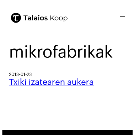
mikrofabrikak
2013-01-23
Txiki izatearen aukera