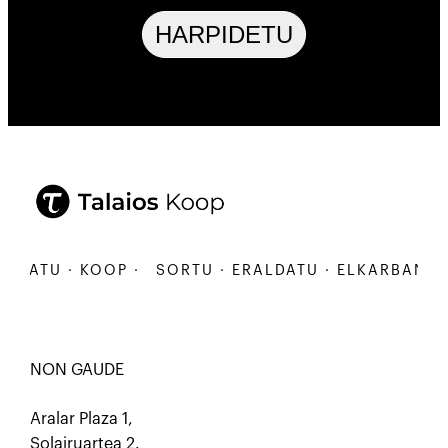
HARPIDETU
ATU · KOOP ·
SORTU · ERALDATU · ELKARBANATU ·
NON GAUDE
Aralar Plaza 1,
Solairuartea 2.