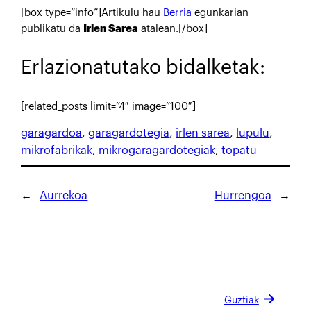
[box type=”info”]Artikulu hau
Berria
egunkarian
publikatu da
Irlen Sarea
atalean.[/box]
Erlazionatutako bidalketak:
[related_posts limit=”4″ image=”100″]
garagardoa
, 
garagardotegia
, 
irlen sarea
, 
lupulu
, 
mikrofabrikak
, 
mikrogaragardotegiak
, 
topatu
←
Aurrekoa
Hurrengoa
→
Guztiak