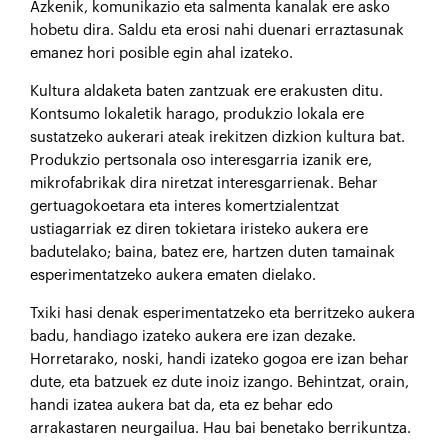
Azkenik, komunikazio eta salmenta kanalak ere asko
hobetu dira. Saldu eta erosi nahi duenari erraztasunak
emanez hori posible egin ahal izateko.
Kultura aldaketa baten zantzuak ere erakusten ditu.
Kontsumo lokaletik harago, produkzio lokala ere
sustatzeko aukerari ateak irekitzen dizkion kultura bat.
Produkzio pertsonala oso interesgarria izanik ere,
mikrofabrikak dira niretzat interesgarrienak. Behar
gertuagokoetara eta interes komertzialentzat
ustiagarriak ez diren tokietara iristeko aukera ere
badutelako; baina, batez ere, hartzen duten tamainak
esperimentatzeko aukera ematen dielako.
Txiki hasi denak esperimentatzeko eta berritzeko aukera
badu, handiago izateko aukera ere izan dezake.
Horretarako, noski, handi izateko gogoa ere izan behar
dute, eta batzuek ez dute inoiz izango. Behintzat, orain,
handi izatea aukera bat da, eta ez behar edo
arrakastaren neurgailua. Hau bai benetako berrikuntza.