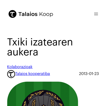
Txiki izatearen
aukera
Kolaborazioak
Talaios kooperatiba
2013-01-23