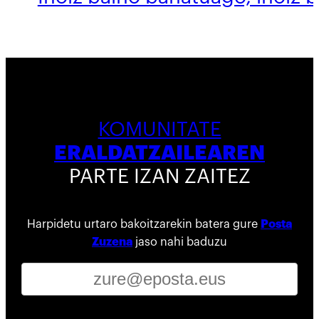
KOMUNITATE
ERALDATZAILEAREN
PARTE IZAN ZAITEZ
Harpidetu urtaro bakoitzarekin batera gure
Posta
Zuzena
jaso nahi baduzu