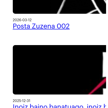
2026-03-12
Posta Zuzena 002
2025-12-31
Inoiz baino banatuago, inoiz 