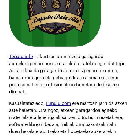
Topatu.info
irakurtzen ari nintzela garagardo
autoekoizpenari buruzko artikulu batekin egin dut topo.
Aspaldikoa da garagardo autoekoizpenaren kontua,
baina orain gero eta gehiago dira era amateur, semi-
profesional edo profesionalean honetara dedikatzen
direnak.
Kasualitatez edo,
Lupulu.com
ere martxan jarri da azken
aste hauetan. Oraingoz, etxean garagardoa egiteko
materiala eta lehengaiak saltzen dituzte. Errezetak ere,
software librean bezala, irekiak dira bakoitzak nahi
duen bezala erabiltzeko eta hobetzeko aukerarekin.