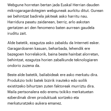
Webgune horretan bertan jada Euskal Herrian dauden
mikrogaragardotegien webguneak aurkitu ditut. Gurean
sei behintzat badirela jakiteak asko harritu nau.
Harridura pasatu zaidanean, berriz, arlo askotan
gertatzen ari den fenomeno baten aurrean gaudela
iruditu zait.
Alde batetik, ezagutza asko zabaldu da Interneti esker.
Garagardoaren kasuan, beharbada, lehendik ere
bazegoen horrelakorik, baina beste hainbat alorretan,
behintzat, ezagutza horien zabalkunde teknologiaren
ondorio zuzena da.
Beste alde batetik, baliabideak ere asko merkatu dira.
Produkzio txiki batek bizirik irauteko edo soilik
existitzeko bihurtzen zuten faktoreak murriztu dira.
Maila pertsonalera edo eremu txikiko merkatuetan
ezberdinak diren produktuak sortzeko eta
merkaturatzeko aukera emanez.