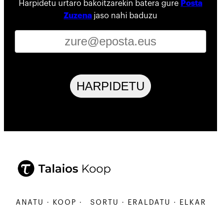
Harpidetu urtaro bakoitzarekin batera gure
Posta
Zuzena
jaso nahi baduzu
HARPIDETU
ARBANATU · KOOP ·
SORTU · ERALDATU · ELKARBAN