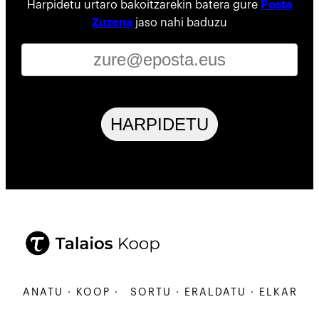
Harpidetu urtaro bakoitzarekin batera gure
Posta
Zuzena
jaso nahi baduzu
HARPIDETU
ARBANATU · KOOP ·
SORTU · ERALDATU · ELKARBANA