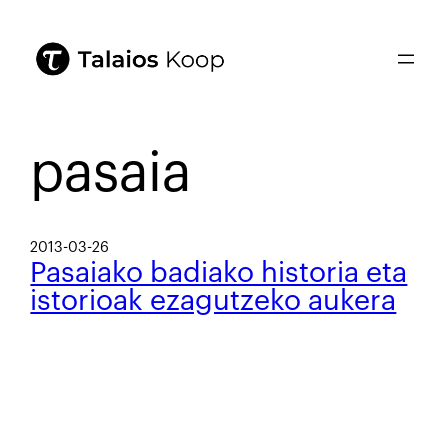
pasaia
2013-03-26
Pasaiako badiako historia eta
istorioak ezagutzeko aukera