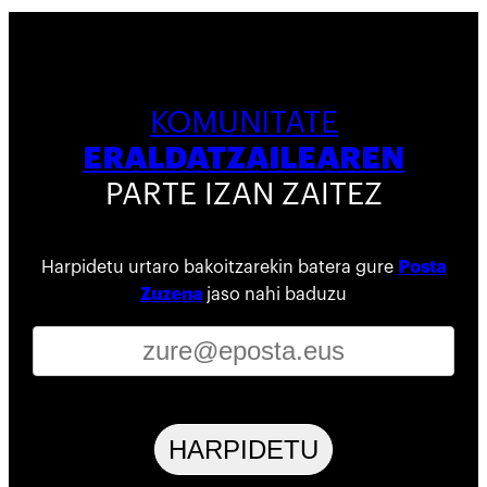
KOMUNITATE
ERALDATZAILEAREN
PARTE IZAN ZAITEZ
Harpidetu urtaro bakoitzarekin batera gure
Posta
Zuzena
jaso nahi baduzu
HARPIDETU