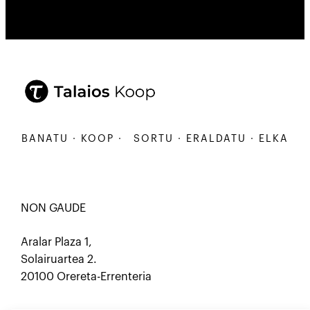
KARBANATU · KOOP ·
SORTU · ERALDATU · ELKARBA
NON GAUDE
Aralar Plaza 1,
Solairuartea 2.
20100 Orereta-Errenteria