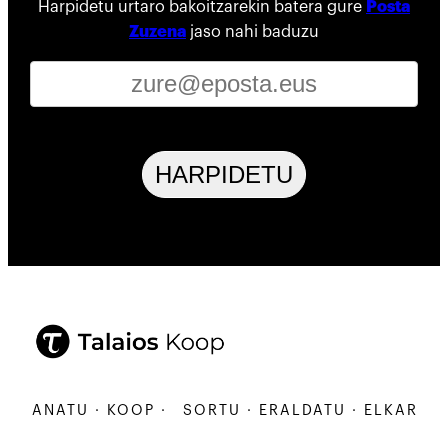
Harpidetu urtaro bakoitzarekin batera gure
Posta
Zuzena
jaso nahi baduzu
HARPIDETU
ARBANATU · KOOP ·
SORTU · ERALDATU · ELKARBANA