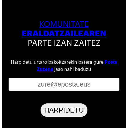
KOMUNITATE
ERALDATZAILEAREN
PARTE IZAN ZAITEZ
Harpidetu urtaro bakoitzarekin batera gure
Posta
Zuzena
jaso nahi baduzu
HARPIDETU