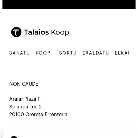
KARBANATU · KOOP ·
SORTU · ERALDATU · ELKARBA
NON GAUDE
Aralar Plaza 1,
Solairuartea 2.
20100 Orereta-Errenteria