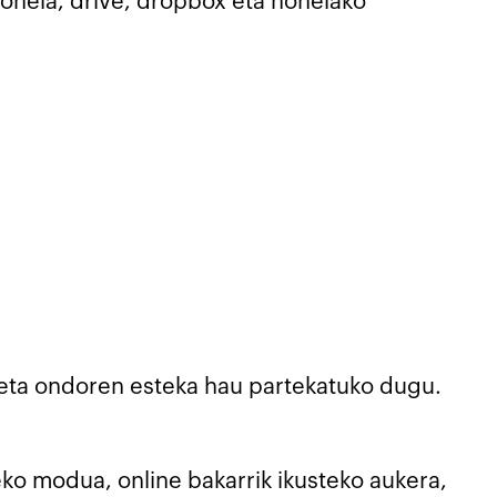
onela, drive, dropbox eta honelako
 eta ondoren esteka hau partekatuko dugu.
ko modua, online bakarrik ikusteko aukera,