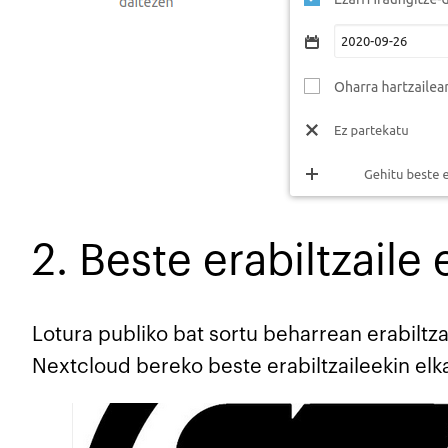
2. Beste erabiltzaile
Lotura publiko bat sortu beharrean erabilt
Nextcloud bereko beste erabiltzaileekin elk