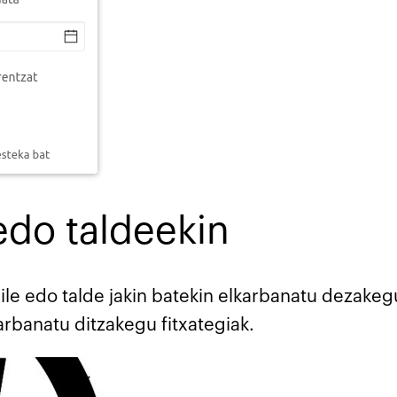
 edo taldeekin
zaile edo talde jakin batekin elkarbanatu deza
arbanatu ditzakegu fitxategiak.