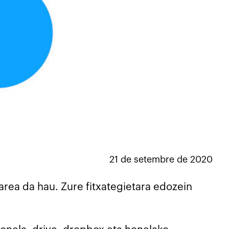
21 de setembre de 2020
area da hau. Zure fitxategietara edozein