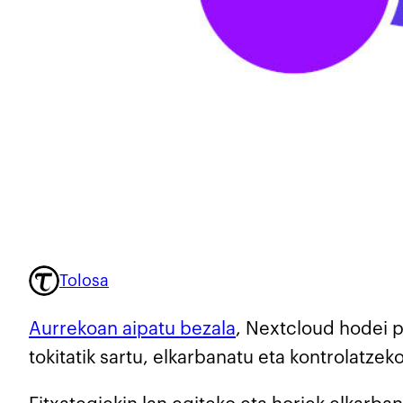
Tolosa
Aurrekoan aipatu bezala
, Nextcloud hodei p
tokitatik sartu, elkarbanatu eta kontrolatzeko