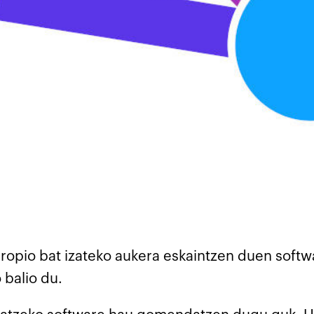
ropio bat izateko aukera eskaintzen duen softw
 balio du.