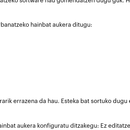
banatzeko software hau gomendatzen dugu guk. H
rbanatzeko hainbat aukera ditugu:
erarik errazena da hau. Esteka bat sortuko dugu
inbat aukera konfiguratu ditzakegu: Ez editatze