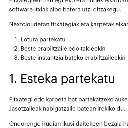
Fitxategiekin lan egiteko eta horiek elkar
software itxiak albo batera utzi ditzakegu.
Nextcloudetan fitxategiak eta karpetak elka
Lotura partekatu
Beste erabiltzaile edo taldeekin
Beste instantzia bateko erabiltzaileekin
1. Esteka partekatu
Fitxategi edo karpeta bat partekatzeko auk
Jasotzaileak nabigatzaile batean irekiko du.
Ondorengo irudian ikusi daitekeen bezala ha