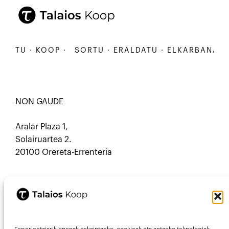
TU · KOOP ·
SORTU · ERALDATU · ELKARBANATU · 
NON GAUDE
Aralar Plaza 1,
Solairuartea 2.
20100 Orereta-Errenteria
HARREMANETARAKO