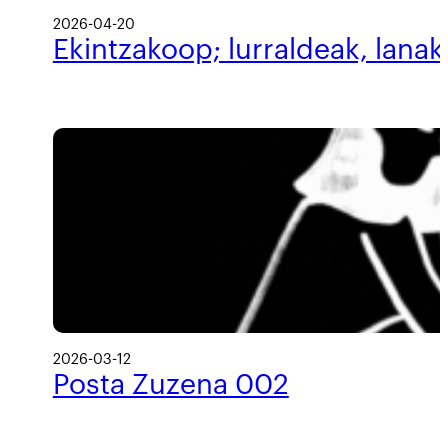
2026-04-20
Ekintzakoop; lurraldeak, lanak
2026-03-12
Posta Zuzena 002