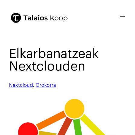
Elkarbanatzeak
Nextclouden
Nextcloud
, 
Orokorra