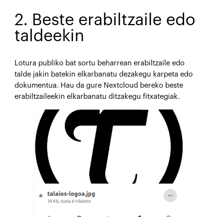
2. Beste erabiltzaile edo
taldeekin
Lotura publiko bat sortu beharrean erabiltzaile edo
talde jakin batekin elkarbanatu dezakegu karpeta edo
dokumentua. Hau da gure Nextcloud bereko beste
erabiltzaileekin elkarbanatu ditzakegu fitxategiak.