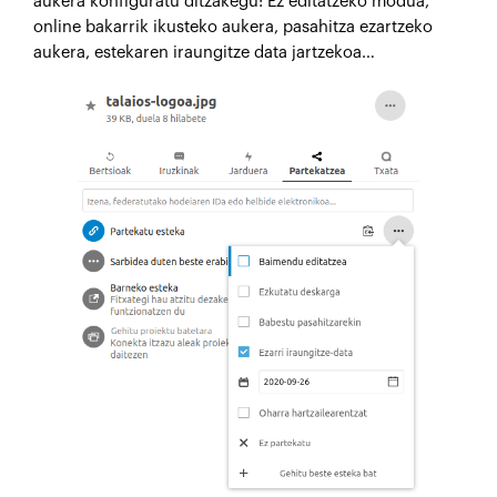
aukera konfiguratu ditzakegu: Ez editatzeko modua,
online bakarrik ikusteko aukera, pasahitza ezartzeko
aukera, estekaren iraungitze data jartzekoa…