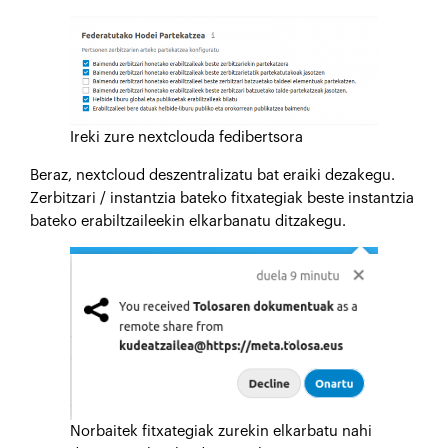
Ireki zure nextclouda fedibertsora
Beraz, nextcloud deszentralizatu bat eraiki dezakegu.
Zerbitzari / instantzia bateko fitxategiak beste instantzia
bateko erabiltzaileekin elkarbanatu ditzakegu.
Norbaitek fitxategiak zurekin elkarbatu nahi