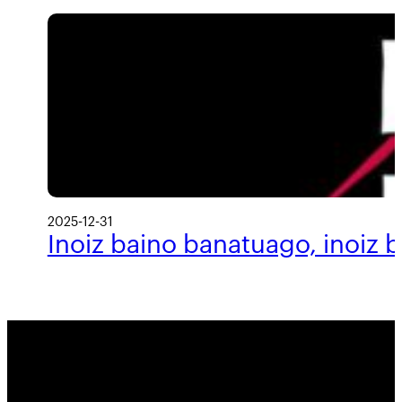
2025-12-31
Inoiz baino banatuago, inoiz 