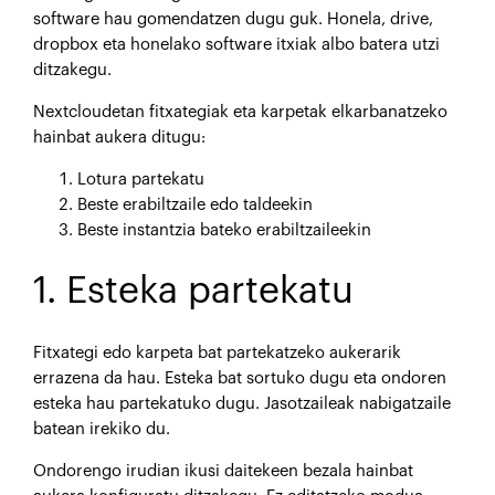
software hau gomendatzen dugu guk. Honela, drive,
dropbox eta honelako software itxiak albo batera utzi
ditzakegu.
Nextcloudetan fitxategiak eta karpetak elkarbanatzeko
hainbat aukera ditugu:
Lotura partekatu
Beste erabiltzaile edo taldeekin
Beste instantzia bateko erabiltzaileekin
1. Esteka partekatu
Fitxategi edo karpeta bat partekatzeko aukerarik
errazena da hau. Esteka bat sortuko dugu eta ondoren
esteka hau partekatuko dugu. Jasotzaileak nabigatzaile
batean irekiko du.
Ondorengo irudian ikusi daitekeen bezala hainbat