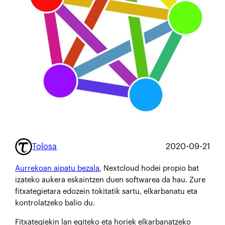
Tolosa
2020-09-21
Aurrekoan aipatu bezala
, Nextcloud hodei propio bat
izateko aukera eskaintzen duen softwarea da hau. Zure
fitxategietara edozein tokitatik sartu, elkarbanatu eta
kontrolatzeko balio du.
Fitxategiekin lan egiteko eta horiek elkarbanatzeko