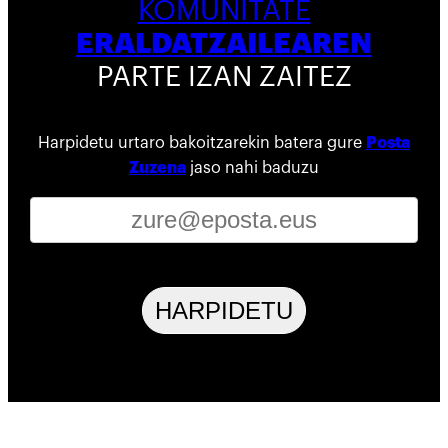
KOMUNITATE
ERALDATZAILEAREN
PARTE IZAN ZAITEZ
Harpidetu urtaro bakoitzarekin batera gure
Posta
Zuzena
jaso nahi baduzu
HARPIDETU