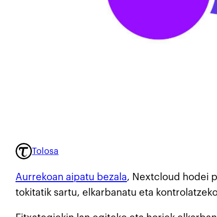
Tolosa
Aurrekoan aipatu bezala
, Nextcloud hodei p
tokitatik sartu, elkarbanatu eta kontrolatzeko