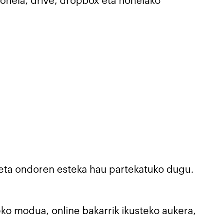
onela, drive, dropbox eta honelako
 eta ondoren esteka hau partekatuko dugu.
ko modua, online bakarrik ikusteko aukera,