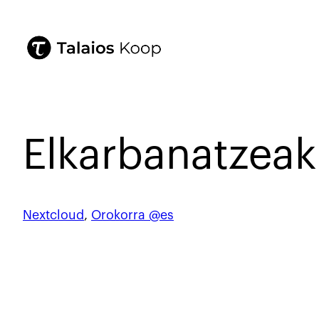
Elkarbanatzea
Nextcloud
, 
Orokorra @es