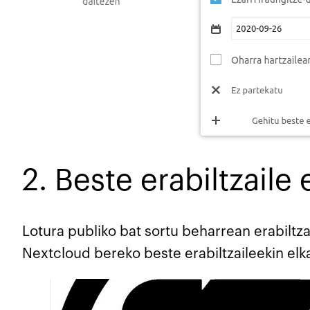
2. Beste erabiltzaile
Lotura publiko bat sortu beharrean erabilt
Nextcloud bereko beste erabiltzaileekin elk