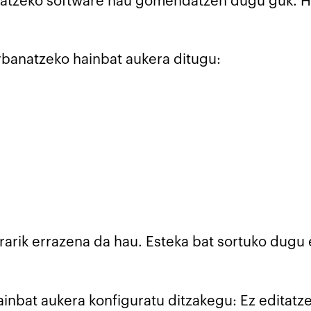
banatzeko software hau gomendatzen dugu guk. H
rbanatzeko hainbat aukera ditugu:
erarik errazena da hau. Esteka bat sortuko dugu
inbat aukera konfiguratu ditzakegu: Ez editatze