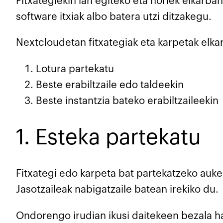
Fitxategiekin lan egiteko eta horiek elkar
software itxiak albo batera utzi ditzakegu.
Nextcloudetan fitxategiak eta karpetak elka
Lotura partekatu
Beste erabiltzaile edo taldeekin
Beste instantzia bateko erabiltzaileekin
1. Esteka partekatu
Fitxategi edo karpeta bat partekatzeko auk
Jasotzaileak nabigatzaile batean irekiko du.
Ondorengo irudian ikusi daitekeen bezala ha