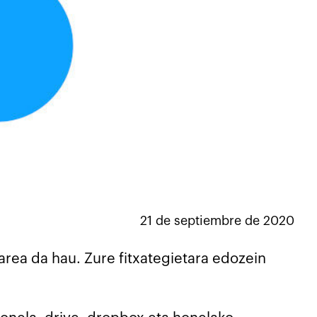
21 de septiembre de 2020
area da hau. Zure fitxategietara edozein