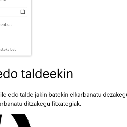
 edo taldeekin
zaile edo talde jakin batekin elkarbanatu deza
arbanatu ditzakegu fitxategiak.