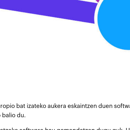
ropio bat izateko aukera eskaintzen duen softw
 balio du.