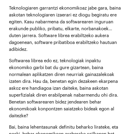
Teknologiaren garrantzi ekonomikoaz jabe gara, baina
askotan teknologiaren izaerari ez diogu begiratu ere
egiten. Kasu nabarmena da softwarearen inguruan
erakunde publiko, pribatu, elkarte, norbanakoek…
duten jarrera. Software librea erabiltzeko aukera
dagoenean, software pribatiboa erabiltzeko hautuan
adibidez.
Softwarea librea edo ez, teknologiak inpaktu
ekonomiko garbi bat du gure gizartean, baina
normalean aplikatzen diren neurriak gainazalekoak
izaten dira. Hau da, benetan egin dezakeen ekarpena
askoz ere handiagoa izan daiteke, baina askotan
superfizialak diren erabilpenak nabarmendu ohi dira.
Benetan softwarearen bidez jendearen behar
ekonomikoak konpontzen saiatzeko bideak egon al
daitezke?
Bai, baina lehentasunak definitu beharko lirateke, eta