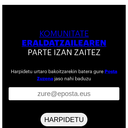
KOMUNITATE
ERALDATZAILEAREN
PARTE IZAN ZAITEZ
Harpidetu urtaro bakoitzarekin batera gure
Posta
Zuzena
jaso nahi baduzu
HARPIDETU