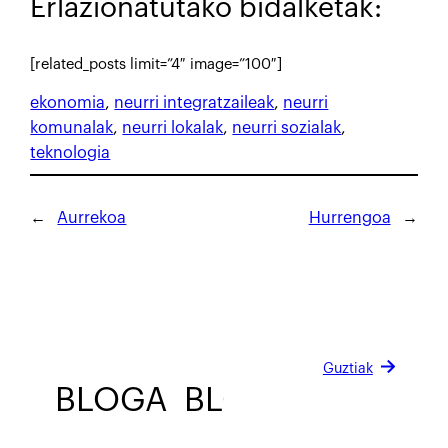
Erlazionatutako bidalketak:
[related_posts limit=”4″ image=”100″]
ekonomia
, 
neurri integratzaileak
, 
neurri
komunalak
, 
neurri lokalak
, 
neurri sozialak
, 
teknologia
←
Aurrekoa
Hurrengoa
→
Guztiak
BLOGA
BLOGA
BLOGA