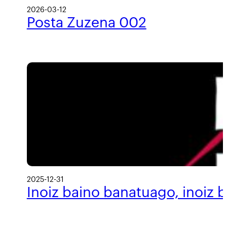
2026-03-12
Posta Zuzena 002
2025-12-31
Inoiz baino banatuago, inoiz 