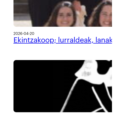
2026-04-20
Ekintzakoop; lurraldeak, lanak