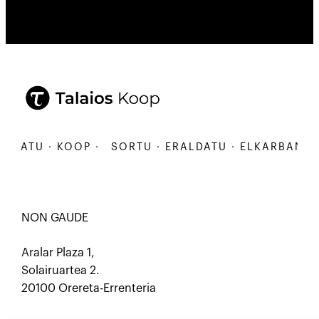
ATU · KOOP ·
SORTU · ERALDATU · ELKARBANATU · 
NON GAUDE
Aralar Plaza 1,
Solairuartea 2.
20100 Orereta-Errenteria