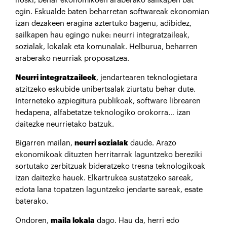
noski, behar ekonomikoen araberako sailkapen bat
egin. Eskualde baten beharretan softwareak ekonomian
izan dezakeen eragina aztertuko bagenu, adibidez,
sailkapen hau egingo nuke: neurri integratzaileak,
sozialak, lokalak eta komunalak. Helburua, beharren
araberako neurriak proposatzea.
Neurri integratzaileek
, jendartearen teknologietara
atzitzeko eskubide unibertsalak ziurtatu behar dute.
Interneteko azpiegitura publikoak, software librearen
hedapena, alfabetatze teknologiko orokorra… izan
daitezke neurrietako batzuk.
Bigarren mailan,
neurri sozialak
daude. Arazo
ekonomikoak dituzten herritarrak laguntzeko bereziki
sortutako zerbitzuak bideratzeko tresna teknologikoak
izan daitezke hauek. Elkartrukea sustatzeko sareak,
edota lana topatzen laguntzeko jendarte sareak, esate
baterako.
Ondoren,
maila lokala
dago. Hau da, herri edo