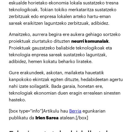
eskualde horietako ekonomia lokala sustatzeko tresna
teknologikoak. Tokian tokiko merkataritza sustatzeko
zerbitzuak edo enpresa lokalen arteko hartu-eman
sareak eraikitzen laguntzeko zerbitzuak, adibidez.
Amaitzeko, aurrera begira ere aukera gehiago sortzeko
proiektuak ziurtatuko dituzten
neurri komunalak
.
Proiektuak gauzatzeko baliabide teknologikoak eta
teknologia enpresa sareak sustatzeko laguntzak,
adibidez, hemen kokatu beharko lirateke.
Gure erakundeek, askotan, mailaketa hauetatik
kanpokoko ekintzak egiten dituzte, hedabideetan agertu
nahi izate soilagatik. Bada garaia, honetan ere,
teknologiak ekonomian duen eragin errealean sinesten
hasteko.
[box type=”info”]Artikulu hau
Berria
egunkarian
publikatu da
Irlen Sarea
atalean.[/box]