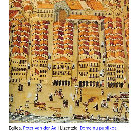
Egilea:
Peter van der Aa
| Lizentzia:
Domeinu publikoa