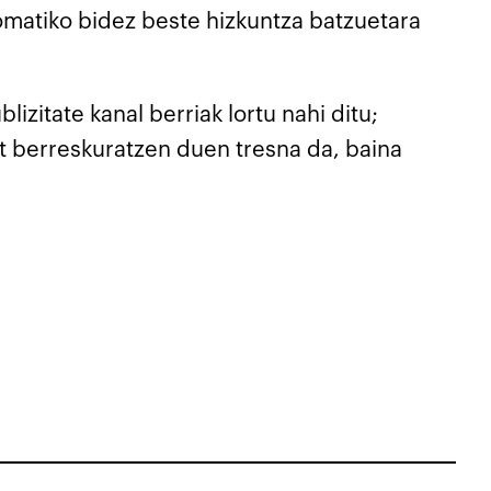
tomatiko bidez beste hizkuntza batzuetara
zitate kanal berriak lortu nahi ditu;
t berreskuratzen duen tresna da, baina