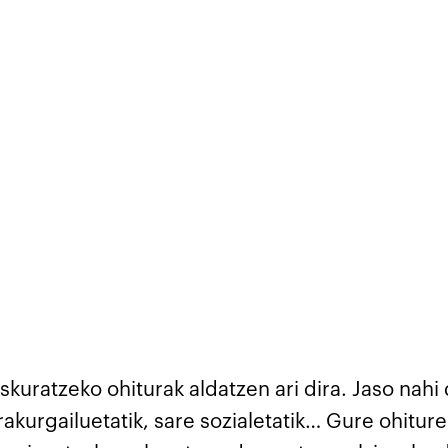
skuratzeko ohiturak aldatzen ari dira. Jaso nah
akurgailuetatik, sare sozialetatik… Gure ohitu