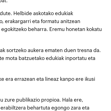
bat.
n dute. Helbide askotako edukiak
o, erakargarri eta formatu anitzean
ra egokitzeko beharra. Eremu honetan kokatu
oak sortzeko aukera ematen duen tresna da.
te mota batzuetako edukiak inportatu eta
e era errazean eta lineaz kanpo ere ikusi
u zure publikazio propioa. Hala ere,
 erabiltzera behartuta egongo zara eta