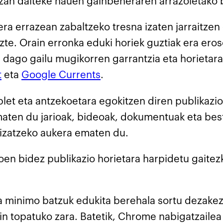
 izan daiteke hauen gainbeheraren arrazoietako 
era errazean zabaltzeko tresna izaten jarraitze
te. Orain erronka eduki horiek guztiak era eros
i dago gailu mugikorren garrantzia eta horieta
t
eta
Google Currents
.
blet eta antzekoetara egokitzen diren publikazi
maten du jarioak, bideoak, dokumentuak eta bes
lizatzeko aukera ematen du.
en bidez publikazio horietara harpidetu gaitezk
za minimo batzuk edukita berehala sortu dezakez
n topatuko zara. Batetik, Chrome nabigatzailea