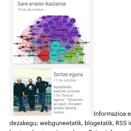
Informazioa e
dezakegu; webguneetatik, blogetatik, RSS ir