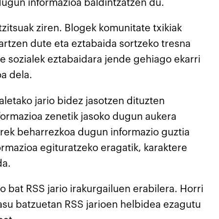
dugun informazioa baldintzatzen du.
tzitsuak ziren. Blogek komunitate txikiak
artzen dute eta eztabaida sortzeko tresna
are sozialek eztabaidara jende gehiago ekarri
a dela.
letako jario bidez jasotzen dituzten
informazioa zenetik jasoko dugun aukera
orrek beharrezkoa dugun informazio guztia
rmazioa egituratzeko eragatik, karaktere
da.
 bat RSS jario irakurgailuen erabilera. Horri
kasu batzuetan RSS jarioen helbidea ezagutu