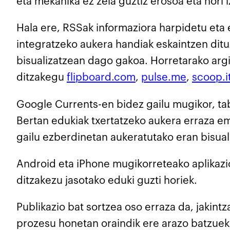
eta mekanika ez zela guztiz erosoa eta hori
Hala ere, RSSak informaziora harpidetu eta 
integratzeko aukera handiak eskaintzen dituz
bisualizatzean dago gakoa. Horretarako arg
ditzakegu
flipboard.com
,
pulse.me
,
scoop.i
Google Currents-en bidez gailu mugikor, ta
Bertan edukiak txertatzeko aukera erraza e
gailu ezberdinetan aukeratutako eran bisua
Android eta iPhone mugikorreteako aplikazio
ditzakezu jasotako eduki guzti horiek.
Publikazio bat sortzea oso erraza da, jakint
prozesu honetan oraindik ere arazo batzueki