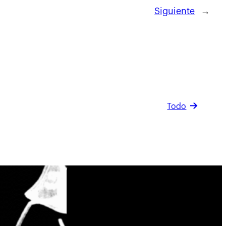
Siguiente
→
Todo