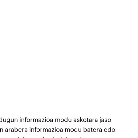
i dugun informazioa modu askotara jaso
ren arabera informazioa modu batera edo