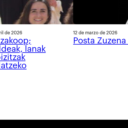
ril de 2026
12 de marzo de 2026
tzakoop;
Posta Zuzena
ldeak, lanak
izitzak
datzeko