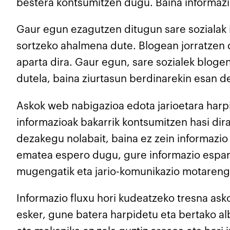
bestera kontsumitzen dugu. Baina informazi
Gaur egun ezagutzen ditugun sare sozialak ir
sortzeko ahalmena dute. Blogean jorratzen d
aparta dira. Gaur egun, sare sozialek blogen
dutela, baina ziurtasun berdinarekin esan d
Askok web nabigazioa edota jarioetara harpid
informazioak bakarrik kontsumitzen hasi dir
dezakegu nolabait, baina ez zein informazio
ematea espero dugu, gure informazio esparru
mugengatik eta jario-komunikazio motarenga
Informazio fluxu hori kudeatzeko tresna asko
esker, gune batera harpidetu eta bertako al