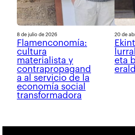
8 de julio de 2026
20 de ab
Flamenconomía:
Ekin
cultura
lurra
materialista y
eta b
contrapropagand
eral
a al servicio de la
economía social
transformadora