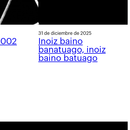
31 de diciembre de 2025
 002
Inoiz baino
banatuago, inoiz
baino batuago