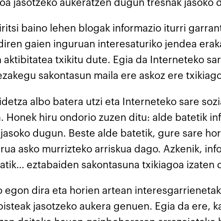
oa jasotzeko aukeratzen dugun tresnak jasoko 
itsi baino lehen blogak informazio iturri garran
iren gaien inguruan interesaturiko jendea erak
 aktibitatea txikitu dute. Egia da Interneteko s
ezakegu sakontasun maila ere askoz ere txikiago
etza albo batera utzi eta Interneteko sare sozia
a. Honek hiru ondorio zuzen ditu: alde batetik 
 jasoko dugun. Beste alde batetik, gure sare h
a asko murrizteko arriskua dago. Azkenik, info
tik… eztabaiden sakontasuna txikiagoa izaten 
 egon dira eta horien artean interesgarrienetako
bisteak jasotzeko aukera genuen. Egia da ere, 