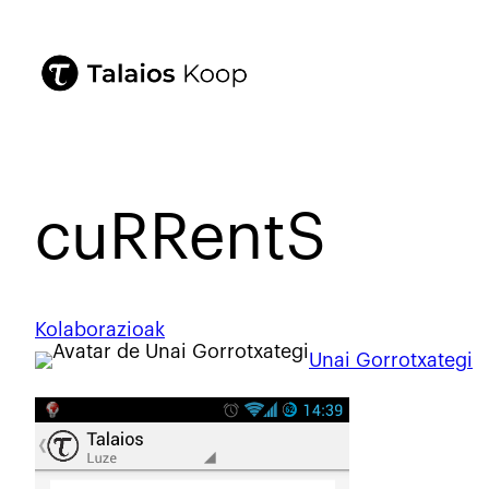
cuRRentS
Kolaborazioak
Unai Gorrotxategi