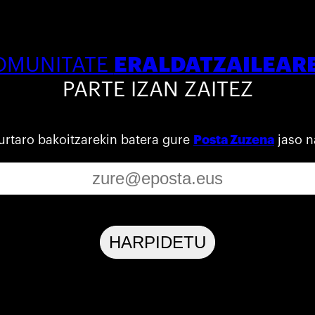
ERALDATZAILEAR
OMUNITATE
PARTE IZAN ZAITEZ
urtaro bakoitzarekin batera gure
Posta Zuzena
jaso n
HARPIDETU