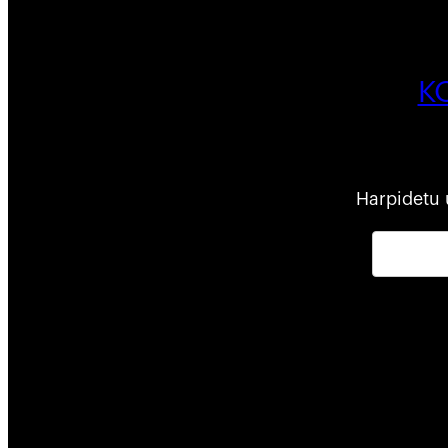
K
Harpidetu 