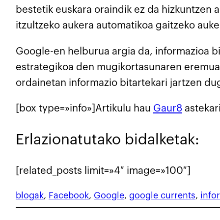
bestetik euskara oraindik ez da hizkuntzen a
itzultzeko aukera automatikoa gaitzeko auk
Google-en helburua argia da, informazioa bi
estrategikoa den mugikortasunaren eremuan.
ordainetan informazio bitartekari jartzen du
[box type=»info»]Artikulu hau
Gaur8
astekari
Erlazionatutako bidalketak:
[related_posts limit=»4″ image=»100″]
blogak
, 
Facebook
, 
Google
, 
google currents
, 
info