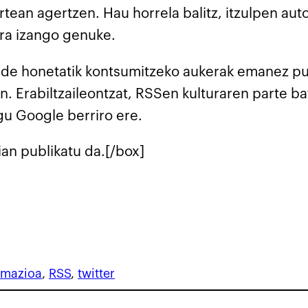
rtean agertzen. Hau horrela balitz, itzulpen au
era izango genuke.
de honetatik kontsumitzeko aukerak emanez publi
 Erabiltzaileontzat, RSSen kulturaren parte ba
gu Google berriro ere.
an publikatu da.[/box]
rmazioa
, 
RSS
, 
twitter