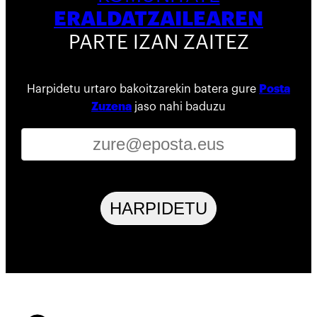
ERALDATZAILEAREN
PARTE IZAN ZAITEZ
Harpidetu urtaro bakoitzarekin batera gure
Posta
Zuzena
jaso nahi baduzu
HARPIDETU