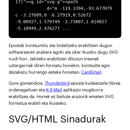
17)"><g id="svg-g"><path

            d="m -119.3394,-93.677079 
c -3.27609,0 -6.27919,0.52672 
-9.00927,1.579749 -2.73007,1.014027 
-5.10949,2.476277 ...
Epostak kontsumitu eta bidaltzeko erabiltzen dugun
softwarearen arabera egoki ala oker ikusiko dugu SVG
irudi hori. Jakiteko erabiltzen dituzun tresnak
uztargarriak diren formatu honekin, kontsulta egin
dezakezu hurrengo esteka honetan:
CanIEmail
.
Gure gomendioa,
Thunderbird
eposta kudeatzaile librea
ordenagailuan eta
K-9 Mail
aplikazio mugikorra
erabiltzea da. Horiek ez baitute arazorik ematen SVG
formatua erabili eta ikusteko.
SVG/HTML Sinadurak