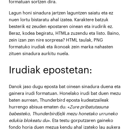
formatuan sortzen dira.
Lagun honi sinadura jartzen laguntzen saiatu eta ez
nuen lortu bistaratu ahal izatea. Karaktere batzuk
besterik ez zeuden epostaren oinean eta irudirik ez.
Beraz, kodea begiratu, HTMLa zuzendu eta listo. Baino,
zein izan zen nire sorpresa? HTML taulak, PNG
formatuko irudiak eta ikonoak zein marka nahasten
zituen sinadura aurkitu nuela.
Irudiak epostetan:
Danok jaso dugu eposta bat oinean sinadura duena eta
gainera irudi formatuan. Honelako irudi bat duen mezu
baten aurrean, Thunderbird eposta kudeatzaileak
hurrengo abisua ematen du: «
Zure pribatutasuna
babesteko, Thunderbird(e)k mezu honetako urruneko
edukia blokeatu du
». Eta testu gorputzaren gaineko
fondo horia duen mezua kendu ahal izateko lau aukera