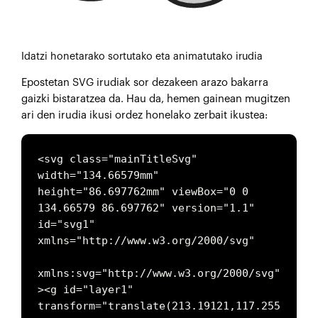
Idatzi honetarako sortutako eta animatutako irudia
Epostetan SVG irudiak sor dezakeen arazo bakarra
gaizki bistaratzea da. Hau da, hemen gainean mugitzen
ari den irudia ikusi ordez honelako zerbait ikustea:
<svg class="mainTitleSvg" 
width="134.66579mm" 
height="86.697762mm" viewBox="0 0 
134.66579 86.697762" version="1.1" 
id="svg1" 
xmlns="http://www.w3.org/2000/svg"

xmlns:svg="http://www.w3.org/2000/svg"
><g id="layer1" 
transform="translate(213.19121,117.255