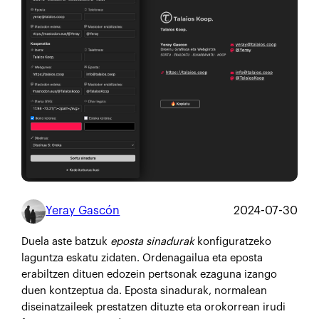
Yeray Gascón
2024-07-30
Duela aste batzuk
eposta sinadurak
konfiguratzeko
laguntza eskatu zidaten. Ordenagailua eta eposta
erabiltzen dituen edozein pertsonak ezaguna izango
duen kontzeptua da. Eposta sinadurak, normalean
diseinatzaileek prestatzen dituzte eta orokorrean irudi