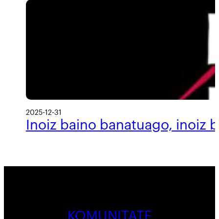
2025-12-31
Inoiz baino banatuago, inoiz 
KOMUNITATE