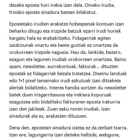
dezake eposta hori irekia izan dela. Oineko irudia,
troiako eposta sinadura batean bilakatuz.
Epostetako irudien arakatze hobespenak kontuan izan
beharko ditugu eta irizpide batzuk ezarri irudi horiek
kargatu hala ez erabakitzeko. Fidagarriak egiten
zaizkizunak onartu eta beste guztiak ez onartzea da
orokorrean irizpide nagusia. Hau da, lankide, bezero,
ezagun eta lagunen irudiak orokorrean onartzea. Baino
spam, newsletter, aurrekontuak, fakturak… dituzten
epostak ez fidagarriak bezala tratatzea. Diseinu landuak
edo 1×1 pixel tamainako irudi ezkutuak izan ditzakete
alertak bidaltzeko. Interes handia sortzen du newsletter
batek duen irisgarritasuna eta irekiera kopuruak
ezagutzea edo bidalitako fakturaren eposta irakurria
izan den jakiteak. Zuen esku noren irudiak, izan
sinadurak ala ez, arakatzen dituzuen.
Dena den, epostean sinadura izatea ez da zerbait txarra.
Izan ere, lagungarria izan daiteke helbide, webgune,