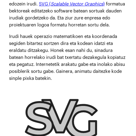
edozein irudi.
SVG (
Scalable Vector Graphics
)
formatua
bektoreak editatzeko software batean sortuak dauden
irudiak gordetzeko da. Eta ziur zure enpresa edo
proiektuaren logoa formatu horretan sortu dela.
Irudi hauek operazio matematikoen eta koordenada
segiden bitartez sortzen dira eta kodean idatzi eta
eraldatu ditzakegu. Honek esan nahi du, sinadura
batean horrelako irudi bat txertatu dezakegula kopiatuz
eta pegatuz. Internetetik arakatu gabe eta inolako abisu
posiblerik sortu gabe. Gainera, animatu daitezke kode
sinple pixka batekin.