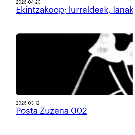
2026-04-20
Ekintzakoop; lurraldeak, lanak
2026-03-12
Posta Zuzena 002