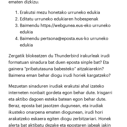
ematen dizkizu:
Erakutsi mezu honetako urruneko edukia
Editatu urruneko edukiaren hobespenak
Baimendu https://webgunea.eus-eko urruneko
edukia
Baimendu pertsona@eposta.eus-ko urruneko
edukia
Zergatik blokeatzen du Thunderbird irakurleak irudi
formatuan sinadura bat duen eposta sinple bat? Eta
gainera “pribatutasuna babesteko” aitzakiarekin?
Baimena eman behar diogu irudi horiek kargatzeko?
Mezuetan sinaduren irudiak erakutsi ahal izateko
interneten nonbait gordeta egon behar dute. Irisgarri
eta aktibo dagoen esteka batean egon behar dute.
Beraz, eposta bat jasotzen dugunean, eta irudiak
ikusteko onarpena ematen diogunean, irudi hori
arakatzeko eskaera egiten diogu zerbitzariari. Honek
alerta bat aktibatu dezake eta epostaren jabeak jakin