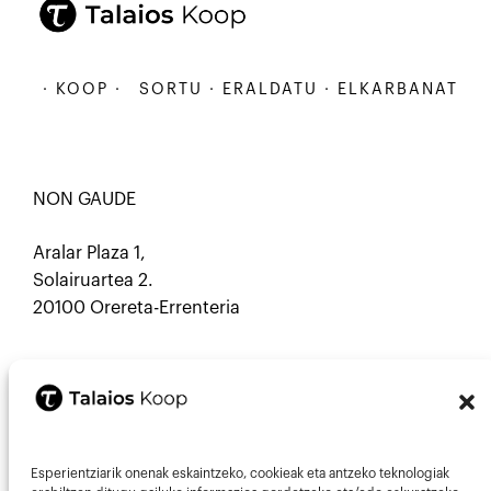
· KOOP ·
SORTU · ERALDATU · ELKARBANATU · KOO
NON GAUDE
Aralar Plaza 1,
Solairuartea 2.
20100 Orereta-Errenteria
HARREMANETARAKO
Esperientziarik onenak eskaintzeko, cookieak eta antzeko teknologiak
Mastodon
Mail