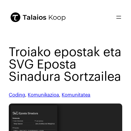
Troiako epostak eta
SVG Eposta
Sinadura Sortzailea
Coding
, 
Komunikazioa
, 
Komunitatea