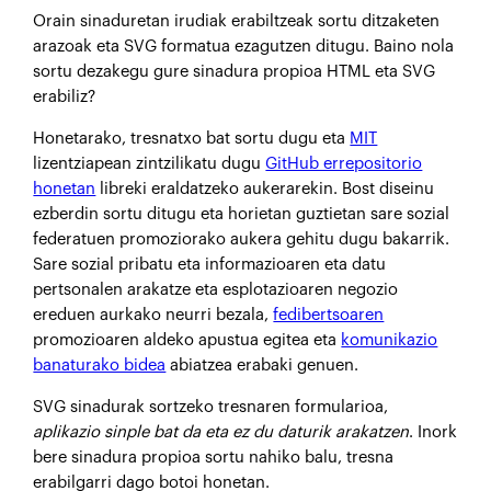
Orain sinaduretan irudiak erabiltzeak sortu ditzaketen
arazoak eta SVG formatua ezagutzen ditugu. Baino nola
sortu dezakegu gure sinadura propioa HTML eta SVG
erabiliz?
Honetarako, tresnatxo bat sortu dugu eta
MIT
lizentziapean zintzilikatu dugu
GitHub errepositorio
honetan
libreki eraldatzeko aukerarekin. Bost diseinu
ezberdin sortu ditugu eta horietan guztietan sare sozial
federatuen promoziorako aukera gehitu dugu bakarrik.
Sare sozial pribatu eta informazioaren eta datu
pertsonalen arakatze eta esplotazioaren negozio
ereduen aurkako neurri bezala,
fedibertsoaren
promozioaren aldeko apustua egitea eta
komunikazio
banaturako bidea
abiatzea erabaki genuen.
SVG sinadurak sortzeko tresnaren formularioa,
aplikazio sinple bat da eta ez du daturik arakatzen
. Inork
bere sinadura propioa sortu nahiko balu, tresna
erabilgarri dago botoi honetan.