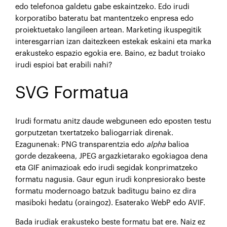
edo telefonoa galdetu gabe eskaintzeko. Edo irudi
korporatibo bateratu bat mantentzeko enpresa edo
proiektuetako langileen artean. Marketing ikuspegitik
interesgarrian izan daitezkeen estekak eskaini eta marka
erakusteko espazio egokia ere. Baino, ez badut troiako
irudi espioi bat erabili nahi?
SVG Formatua
Irudi formatu anitz daude webguneen edo eposten testu
gorputzetan txertatzeko baliogarriak direnak.
Ezagunenak: PNG transparentzia edo
alpha
balioa
gorde dezakeena, JPEG argazkietarako egokiagoa dena
eta GIF animazioak edo irudi segidak konprimatzeko
formatu nagusia. Gaur egun irudi konpresiorako beste
formatu modernoago batzuk baditugu baino ez dira
masiboki hedatu (oraingoz). Esaterako WebP edo AVIF.
Bada irudiak erakusteko beste formatu bat ere. Naiz ez