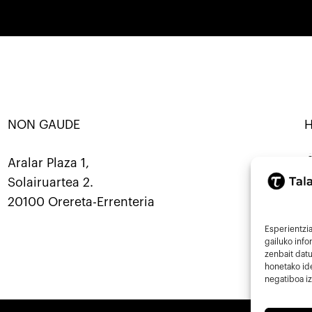
NON GAUDE
BANATU · KOOP ·
SORTU · ERALDATU · ELKARBA
Mastod
Aralar Plaza 1,
Solairuartea 2.
9
20100 Orereta-Errenteria
i
Esperientzia
gailuko inf
zenbait datu
honetako ide
negatiboa iz