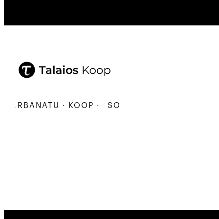
KARBANATU · KOOP ·
SORTU · ERALDATU · ELKAR