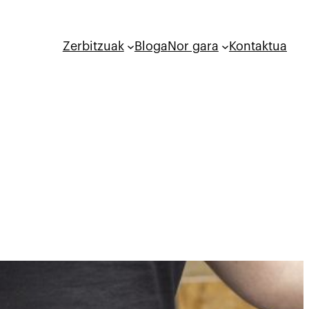
Zerbitzuak
Bloga
Nor gara
Kontaktua