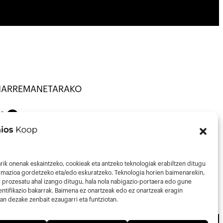
HARREMANETARAKO
NATU · KOOP ·
on
Mail
43013297
nfo@talaios.coop
rik onenak eskaintzeko, cookieak eta antzeko teknologiak erabiltzen ditugu
ormazioa gordetzeko eta/edo eskuratzeko. Teknologia horien baimenarekin,
 prozesatu ahal izango ditugu, hala nola nabigazio-portaera edo gune
ntifikazio bakarrak. Baimena ez onartzeak edo ez onartzeak eragin
an dezake zenbait ezaugarri eta funtziotan.