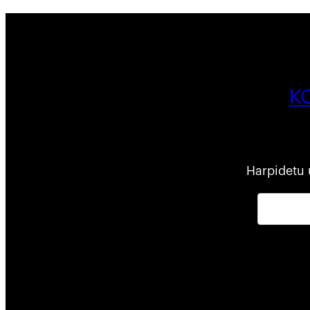
K
Harpidetu 