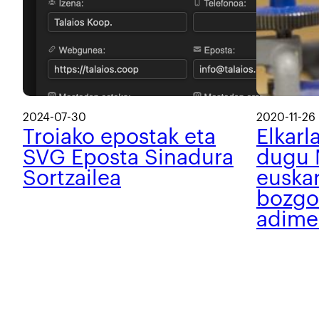
2024-07-30
2020-11-26
Troiako epostak eta
Elkarl
SVG Eposta Sinadura
dugu 
Sortzailea
euska
bozgo
adime