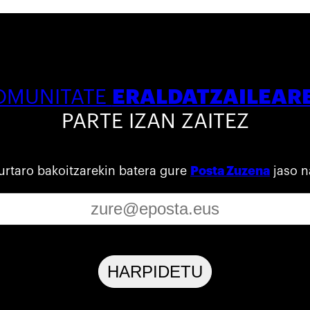
ERALDATZAILEAR
OMUNITATE
PARTE IZAN ZAITEZ
urtaro bakoitzarekin batera gure
Posta Zuzena
jaso n
HARPIDETU