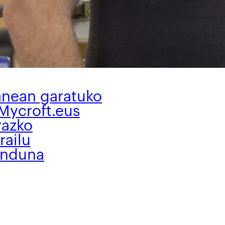
anean garatuko
Mycroft.eus
razko
railu
nduna