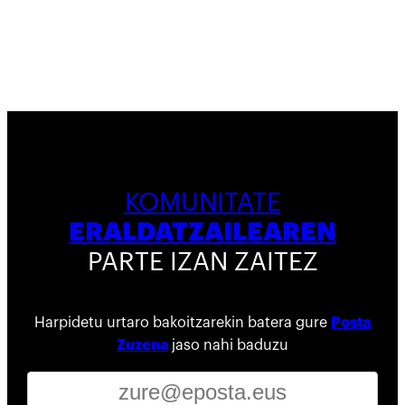
KOMUNITATE
ERALDATZAILEAREN
PARTE IZAN ZAITEZ
Harpidetu urtaro bakoitzarekin batera gure
Posta
Zuzena
jaso nahi baduzu