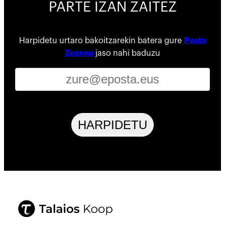
PARTE IZAN ZAITEZ
Harpidetu urtaro bakoitzarekin batera gure
Posta
Zuzena
jaso nahi baduzu
HARPIDETU