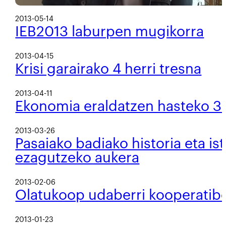
2013-05-14
IEB2013 laburpen mugikorra
2013-04-15
Krisi garairako 4 herri tresna
2013-04-11
Ekonomia eraldatzen hasteko 3 
2013-03-26
Pasaiako badiako historia eta is
ezagutzeko aukera
2013-02-06
Olatukoop udaberri kooperatibo
2013-01-23