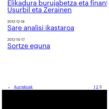
Elikadura burujabetza eta finant
Usurbil eta Zerainen
2012-12-18
Sare analisi ikastaroa
2012-10-17
Sortze eguna
←
Aurrekoak
1
2
3