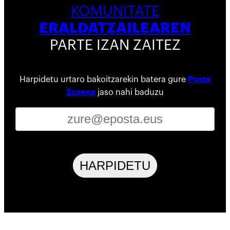
KOMUNITATE
ERALDATZAILEAREN
PARTE IZAN ZAITEZ
Harpidetu urtaro bakoitzarekin batera gure
Posta
Zuzena
jaso nahi baduzu
HARPIDETU