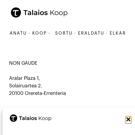
ARBANATU · KOOP ·
SORTU · ERALDATU · ELKARBANA
NON GAUDE
Aralar Plaza 1,
Solairuartea 2.
20100 Orereta-Errenteria
HARREMANETARAKO